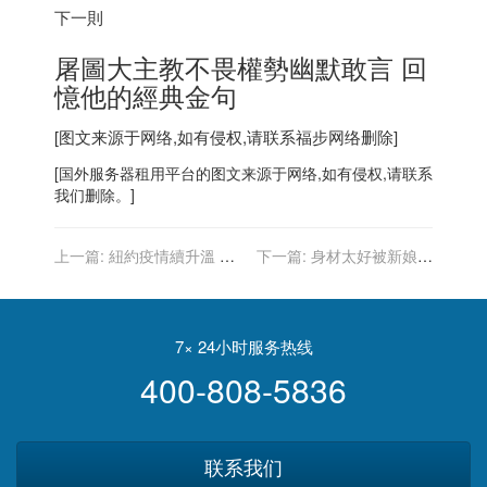
下一則
屠圖大主教不畏權勢幽默敢言 回
憶他的經典金句
[图文来源于网络,如有侵权,请联系
福步
网络删除]
[
国外服务器
租用平台的图文来源于网络,如有侵权,请联系
我们删除。]
上一篇:
紐約疫情續升溫 又
下一篇:
身材太好被新娘取
增7.4萬人確診
消伴娘資格 女模傻眼：禮服
妳選的
7× 24小时服务热线
400-808-5836
联系我们