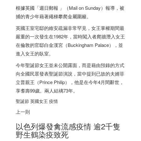
根據英國「週日郵報 」（Mail on Sunday）報導，被
捕的青少年藉著繩梯攀爬金屬圍籬。
英國王室宅邸的維安疏漏非常罕見，女王掌權期間最
嚴重的一次發生在1982年，當時闖入者爬牆潛入女王
在倫敦的官邸白金漢宮（Buckingham Palace），並
進入女王的臥室。
今年聖誕節女王並未公開露面，而是藉由預錄的方式
向全國民眾發表聖誕節演說，當中提到已故的夫婿菲
立普親王（Prince Philip），他是在今年4月間辭世，
享耆壽99歲。兩人結褵73年。
聖誕節 英國女王 疫情
上一則
以色列
爆發禽流感疫情 逾2千隻
野生鶴染疫致死