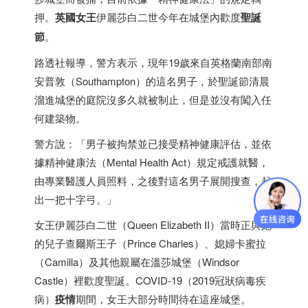
押。
英國女王
伊麗莎白二世今年在城堡內歡度
聖誕
節
。
路透社報導，警方表示，現年19歲來自英格蘭南部南
安普敦（Southampton）的這名男子，於聖誕節清晨
溜進城堡的庭院沒多久就被制止，但是並沒有闖入任
何建築物。
警方說：「男子被拘禁並已接受精神健康評估，並依
據精神健康法（Mental Health Act）規定戒護就醫，
由專業醫護人員照料，之後對這名男子展開搜查，起
出一把十字弓。」
女王伊麗莎白二世（Queen Elizabeth II）當時正與她
的兒子查爾斯王子（Prince Charles）、媳婦卡蜜拉
（Camilla）及其他親屬在溫莎城堡（Windsor
Castle）裡歡度聖誕。COVID-19（2019冠狀病毒疾
病）
疫情
期間，女王大部分時間待在這座城堡。