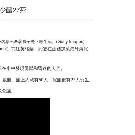
少釀27死
牽著孩子走下救生艇。(Getty Images)
hannel）前往英格蘭，船隻在法國加萊港外海沉
船在水中發現屍體和昏迷的人們。
rk）啟航，船上約載有50人，沉船後有27人喪生。
緊急會議。