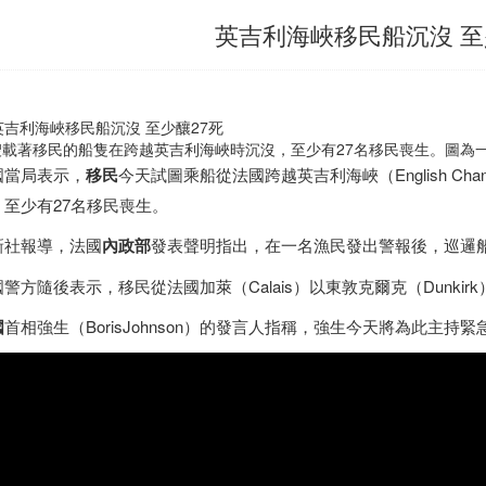
英吉利海峽移民船沉沒 至
載著移民的船隻在跨越英吉利海峽時沉沒，至少有27名移民喪生。圖為一名移民
國當局表示，
移民
今天試圖乘船從法國跨越英吉利海峽（English C
，至少有27名移民喪生。
新社報導，法國
內政部
發表聲明指出，在一名漁民發出警報後，巡邏
警方隨後表示，移民從法國加萊（Calais）以東敦克爾克（Dunki
國
首相強生（BorisJohnson）的發言人指稱，強生今天將為此主持