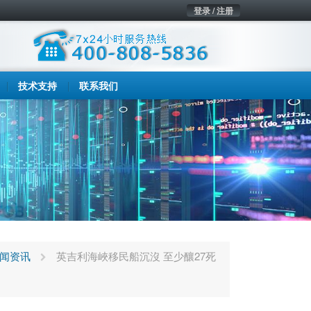
登录 / 注册
技术支持
联系我们
闻资讯
英吉利海峽移民船沉沒 至少釀27死