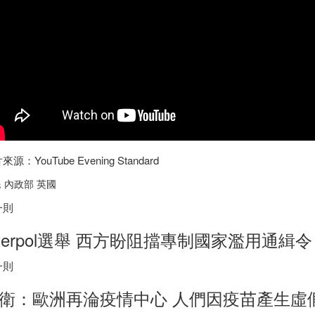
來源：YouTube Evening Standard
 內政部 英國
一則
nterpol選舉 西方盼阻擋專制國家濫用通緝令
一則
衛：歐洲再淪疫情中心 人們因疫苗產生虛