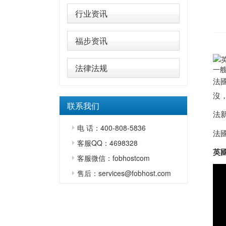
行业资讯
福步资讯
法律法规
一艘
法
沒
联系我们
法
电 话：400-808-5836
法國
客服QQ：4698328
英
客服微信：fobhostcom
售后：services@fobhost.com