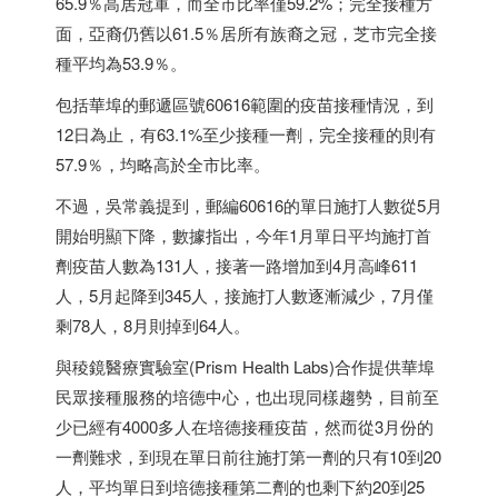
65.9％高居冠軍，而全市比率僅59.2%；完全接種方
面，亞裔仍舊以61.5％居所有族裔之冠，芝市完全接
種平均為53.9％。
包括華埠的郵遞區號60616範圍的疫苗接種情況，到
12日為止，有63.1%至少接種一劑，完全接種的則有
57.9％，均略高於全市比率。
不過，吳常義提到，郵編60616的單日施打人數從5月
開始明顯下降，數據指出，今年1月單日平均施打首
劑疫苗人數為131人，接著一路增加到4月高峰611
人，5月起降到345人，接施打人數逐漸減少，7月僅
剩78人，8月則掉到64人。
與稜鏡醫療實驗室(Prism Health Labs)合作提供華埠
民眾接種服務的培德中心，也出現同樣趨勢，目前至
少已經有4000多人在培德接種疫苗，然而從3月份的
一劑難求，到現在單日前往施打第一劑的只有10到20
人，平均單日到培德接種第二劑的也剩下約20到25