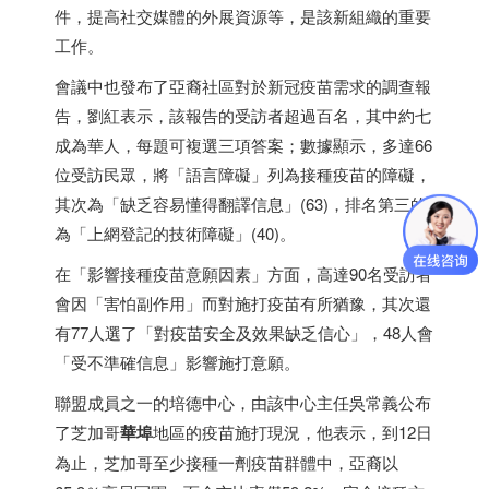
件，提高社交媒體的外展資源等，是該新組織的重要
工作。
會議中也發布了亞裔社區對於新冠疫苗需求的調查報
告，劉紅表示，該報告的受訪者超過百名，其中約七
成為華人，每題可複選三項答案；數據顯示，多達66
位受訪民眾，將「語言障礙」列為接種疫苗的障礙，
其次為「缺乏容易懂得翻譯信息」(63)，排名第三的
為「上網登記的技術障礙」(40)。
在「影響接種疫苗意願因素」方面，高達90名受訪者
會因「害怕副作用」而對施打疫苗有所猶豫，其次還
有77人選了「對疫苗安全及效果缺乏信心」，48人會
「受不準確信息」影響施打意願。
聯盟成員之一的培德中心，由該中心主任吳常義公布
了芝加哥
華埠
地區的疫苗施打現況，他表示，到12日
為止，芝加哥至少接種一劑疫苗群體中，亞裔以