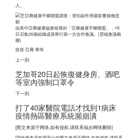
人。
由美中亞裔健康協會統籌的「亞裔健康平權聯盟」，18
日召集26個組織成員舉行第一次合作會議。(雲端會議截
圖)
疫苗 亞裔 華埠
上一則
芝加哥20日起恢復健身房、酒吧
等室內強制口罩令
下一則
打了40家醫院電話才找到1病床
疫情熱區醫療系統瀕崩潰
[图文来源于网络,如有侵权,请联系
福步
网络删除]
[
国外服务器
租用平台的图文来源于网络,如有侵权,请联系