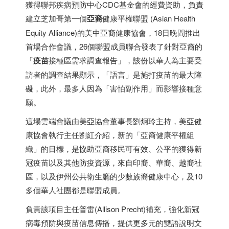
獲得聯邦疾病預防中心CDC基金會的經費資助，負責
建立芝加哥第一個
亞裔
健康平權聯盟 (Asian Health
Equity Alliance)的美中亞裔健康協會，18日晚間推出
首場合作會議，26個聯盟成員聯合發表了針對亞裔的
「
疫苗
接種區需求調查報告」，該份以華人為主要受
訪者的調查結果顯示，「語言」是施打疫苗的最大障
礙，此外，最多人因為「害怕副作用」而影響接種意
願。
這場雲端會議由美亞協會董事長劉炯玲主持，美亞健
康協會執行主任劉紅介紹，新的「亞裔健康平權組
織」的目標，是協助亞裔移民可有效、公平的獲得新
冠疫苗以及其他防疫資源，來自印裔、華裔、越裔社
區，以及伊州公共衛生廳的少數族裔健康中心，及10
多個華人社團都是聯盟成員。
負責該項目主任普雷(Allison Precht)補充，強化新冠
病毒預防與疫苗信息傳播，提供更多元的雙語說明文