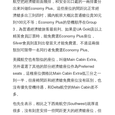
航空把經濟艙前面幾排，和安全出口處的一兩排畫分
出來叫做Economy Plus。這些座位的間距比正常經
濟艙多出三到四吋，國內航班大概比普通艙位貴30元
到100元不等；Economy Plus的登機順序在Group
3，為普通經濟艙旅客最前列。如果是UA Gold及以上
精英會員訂票時，能免費選Economy Plus座位，
Silver會員則直到出發當天才能免費選。不過這兩個
類別可限帶一名同行者免費選Economy Plus。
美國航空也有類似的座位，叫做Main Cabin Extra。
另外還選了其他的部分經濟艙座位作為Preferred
seats，這種座位價格比Main Cabin Extra低三分之一
到一半，但座椅間距和經濟艙免費座位沒有區別，也
沒有優先登機待遇，和Delta航空的Main Cabin差不
多。
包先生表示，相比之下西南航空(Southwest)就厚道
很多，沒有刻意安排一些間距更大的經濟艙座位，但