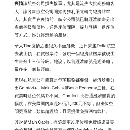
疫情
讓航空公司損失慘重，尤其是流失大批商務艙客
人，讓各家航空公司開始將獲利渠道轉向經濟艙客
人。其實早在疫情前，航空公司就已將經濟艙畫分出
多個等級和價格，通過座位間隔、提前登機、選座位
等方式，區分經濟艙的服務。
華人Tina疫情之後很久不坐飛機，近日乘坐Delta航空
去波士頓，在買機票時，發現一個經濟艙機票被硬生
生畫分出三個等級。她說，以前經濟艙就是經濟艙，
最多多一個超經艙。
但現在航空公司簡直是每項服務都要錢。經濟艙要分
出Comfort+、Main Cabin和Basic Economy三種。在
買票時艙位代碼都不同。Comfort+比普通經濟艙貴的
幅度，在美國國內線是20元到200元不等，但座位空
間更寬敞，類似超經艙，且還提供免費酒精飲料。
其次是Main Cabin，有隨意更改座位和免費娛樂及零
食的
福利
。最妙的是還有一個Refundable Main，機