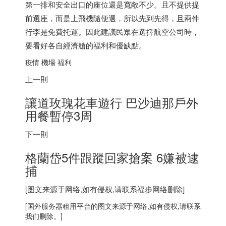
第一排和安全出口的座位還是寬敞不少。且不提供提
前選座，而是上飛機隨便選，所以先到先得，且兩件
行李是免費托運。因此建議民眾在選擇航空公司時，
要看好各自經濟艙的福利和優缺點。
疫情 機場 福利
上一則
讓道玫瑰花車遊行 巴沙迪那戶外
用餐暫停3周
下一則
格蘭岱5件跟蹤回家搶案 6嫌被逮
捕
[图文来源于网络,如有侵权,请联系
福步
网络删除]
[
国外服务器
租用平台的图文来源于网络,如有侵权,请联系
我们删除。]