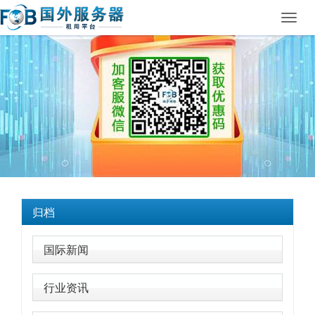
Toggl
navig
归档
国际新闻
行业资讯