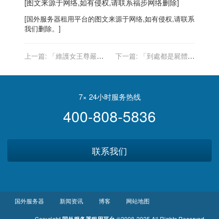
[图文来源于网络,如有侵权,请联系
福步
网络删除]
[
国外服务器
租用平台的图文来源于网络,如有侵权,请联系
我们删除。]
上一篇:
「維護女王尊嚴」
下一篇:
「到處都是屍體」
菲立普親王遺囑將保密至少
數百隻遷徙飛鳥撞上紐約大
90年
樓
7× 24小时服务热线
400-808-5836
联系我们
国外服务器
新闻资讯
博客
网站地图
Copyright
©2008-2025 All Rights Reserved