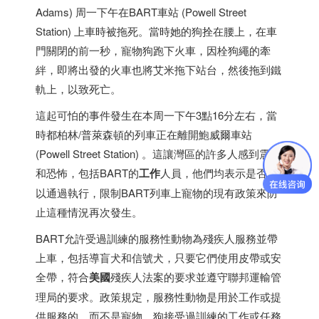
Adams) 周一下午在BART車站 (Powell Street
Station) 上車時被拖死。當時她的狗拴在腰上，在車
門關閉的前一秒，寵物狗跑下火車，因栓狗繩的牽
絆，即將出發的火車也將艾米拖下站台，然後拖到鐵
軌上，以致死亡。
這起可怕的事件發生在本周一下午3點16分左右，當
時都柏林/普萊森頓的列車正在離開鮑威爾車站
(Powell Street Station) 。這讓灣區的許多人感到震驚
和恐怖，包括BART的
工作
人員，他們均表示是否可
以通過執行，限制BART列車上寵物的現有政策來防
止這種情況再次發生。
BART允許受過訓練的服務性動物為殘疾人服務並帶
上車，包括導盲犬和信號犬，只要它們使用皮帶或安
全帶，符合
美國
殘疾人法案的要求並遵守聯邦運輸管
理局的要求。政策規定，服務性動物是用於工作或提
供服務的，而不是寵物。狗接受過訓練的工作或任務