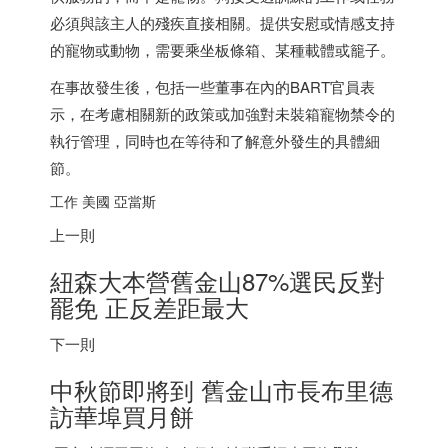
必須與該主人的殘疾直接相關。提供安慰或情感支持
的寵物或動物，需要乘坐板條箱、某種載體或籠子。
在事故發生後，包括一些董事在內的BART官員表
示，在考慮相關新的政策或加強對未裝箱寵物禁令的
執行管理，同時也在等待和了解意外發生的具體細
節。
工作 美國 亞當斯
上一則
紐森大本營舊金山87%選民反對
罷免 正反差距最大
下一則
中秋節即將到 舊金山市長布里德
訪華埠買月餅