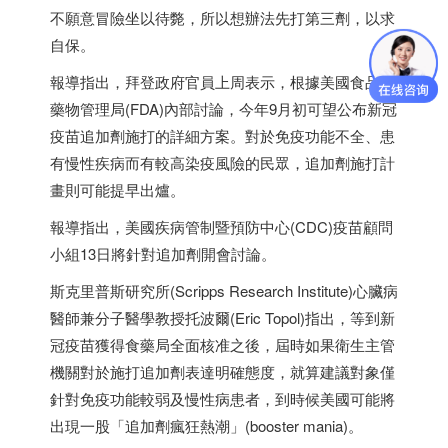
不願意冒險坐以待斃，所以想辦法先打第三劑，以求
自保。
報導指出，拜登政府官員上周表示，根據美國食品及
藥物管理局(FDA)內部討論，今年9月初可望公布新冠
疫苗追加劑施打的詳細方案。對於免疫功能不全、患
有慢性疾病而有較高染疫風險的民眾，追加劑施打計
畫則可能提早出爐。
報導指出，美國疾病管制暨預防中心(CDC)疫苗顧問
小組13日將針對追加劑開會討論。
斯克里普斯研究所(Scripps Research Institute)心臟病
醫師兼分子醫學教授托波爾(Eric Topol)指出，等到新
冠疫苗獲得食藥局全面核准之後，屆時如果衛生主管
機關對於施打追加劑表達明確態度，就算建議對象僅
針對免疫功能較弱及慢性病患者，到時候美國可能將
出現一股「追加劑瘋狂熱潮」(booster mania)。