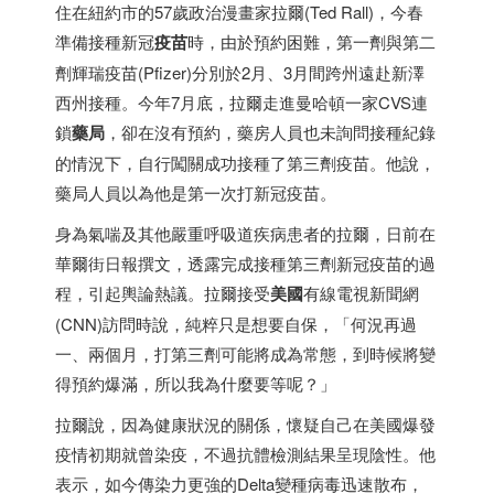
住在紐約市的57歲政治漫畫家拉爾(Ted Rall)，今春
準備接種新冠
疫苗
時，由於預約困難，第一劑與第二
劑輝瑞疫苗(Pfizer)分別於2月、3月間跨州遠赴新澤
西州接種。今年7月底，拉爾走進曼哈頓一家CVS連
鎖
藥局
，卻在沒有預約，藥房人員也未詢問接種紀錄
的情況下，自行闖關成功接種了第三劑疫苗。他說，
藥局人員以為他是第一次打新冠疫苗。
身為氣喘及其他嚴重呼吸道疾病患者的拉爾，日前在
華爾街日報撰文，透露完成接種第三劑新冠疫苗的過
程，引起輿論熱議。拉爾接受
美國
有線電視新聞網
(CNN)訪問時說，純粹只是想要自保，「何況再過
一、兩個月，打第三劑可能將成為常態，到時候將變
得預約爆滿，所以我為什麼要等呢？」
拉爾說，因為健康狀況的關係，懷疑自己在美國爆發
疫情初期就曾染疫，不過抗體檢測結果呈現陰性。他
表示，如今傳染力更強的Delta變種病毒迅速散布，