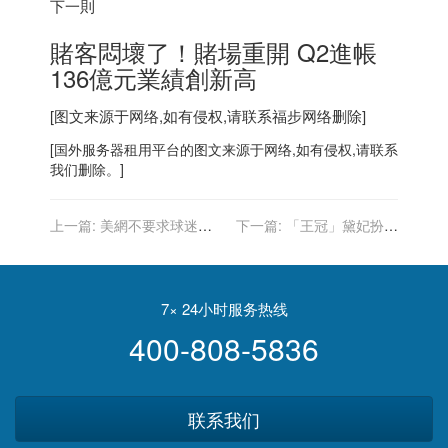
下一則
賭客悶壞了！賭場重開 Q2進帳
136億元業績創新高
[图文来源于网络,如有侵权,请联系
福步
网络删除]
[
国外服务器
租用平台的图文来源于网络,如有侵权,请联系
我们删除。]
上一篇:
美網不要求球迷戴
下一篇:
「王冠」黛妃扮演
口罩 紐約市官員批：魯莽
者勇敢出櫃：有漫長路要走
速改
7× 24小时服务热线
400-808-5836
联系我们