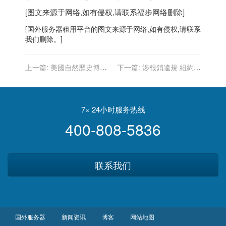
[图文来源于网络,如有侵权,请联系
福步
网络删除]
[
国外服务器
租用平台的图文来源于网络,如有侵权,请联系
我们删除。]
上一篇:
美國自然歷史博物
下一篇:
涉報銷違規 紐約市
館老羅斯福像 遭人噴漆破壞
警佐工會主席穆林斯遭FBI
調查後辭職
7× 24小时服务热线
400-808-5836
联系我们
国外服务器
新闻资讯
博客
网站地图