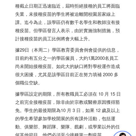
種截止日期正迅速臨近，屆時拒絕接種的員工將面臨
失業，未接種疫苗的學生將被迫離開校園居家線上
課。迄今為止，該學區仍有數千名學生和教師沒有接
種疫苗。但學區發言人表示，由於實施強制措施，預
計接種疫苗的員工比例將會大幅上升。
據29日（本周二）學區教育委員會例會提供的信息，
目前約有五分之一的學區僱員，大約1萬2000名員工
尚未開始接種疫苗。如此大的缺口將對學校運作造成
很大困擾，尤其是該學區目前正在努力填補 2000 多
個職位空缺。
據學區設定的期限，所有教職員工必須在 10 月 15 日
之前完全接種疫苗，除非由於宗教或醫療原因獲得豁
免。學生的最後期限為10 月 3 日，如果 12 歲及以上
的學生希望參加學校開展的所有課外活動，包括運
動、俱樂部、舞蹈隊、樂隊、戲劇，或學業以外的任
何其他節目，他們必須至少接種第一劑疫苗。