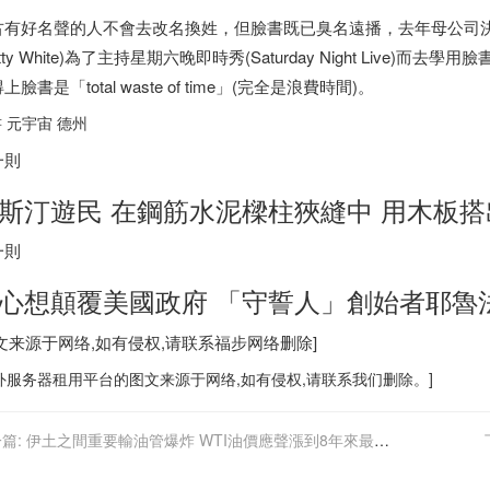
古有好名聲的人不會去改名換姓，但臉書既已臭名遠播，去年母公司
etty White)為了主持星期六晚即時秀(Saturday Night Liv
上臉書是「total waste of time」(完全是浪費時間)。
 元宇宙 德州
一則
斯汀遊民 在鋼筋水泥樑柱狹縫中 用木板
一則
心想顛覆美國政府 「守誓人」創始者耶魯
图文来源于网络,如有侵权,请联系
福步
网络删除]
外服务器
租用平台的图文来源于网络,如有侵权,请联系我们删除。]
篇:
伊土之間重要輸油管爆炸 WTI油價應聲漲到8年來最高