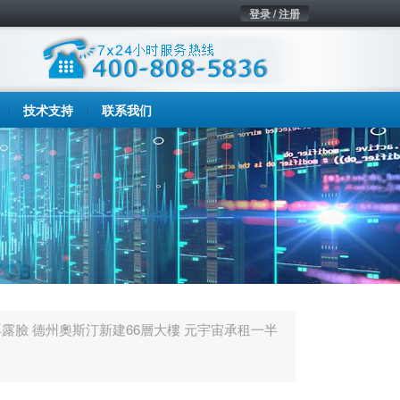
登录 / 注册
技术支持
联系我们
露臉 德州奧斯汀新建66層大樓 元宇宙承租一半