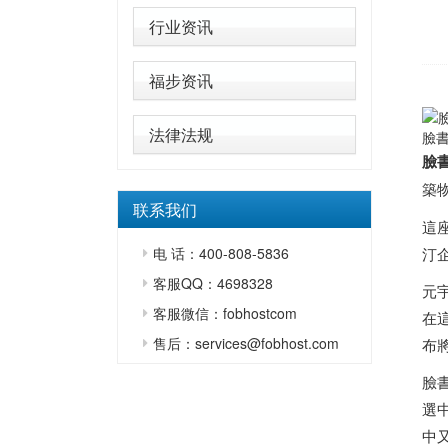
行业资讯
福步资讯
法律法规
臉書
臉
築
联系我们
這
电 话：400-808-5836
汀企
客服QQ：4698328
元宇
客服微信：fobhostcom
在
售后：services@fobhost.com
布
臉
選
中