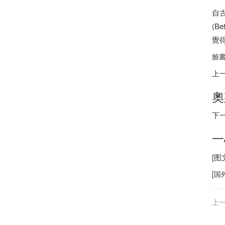
自
(B
覺得
臉書
上
奧
下
一
[
[
国
上一
點