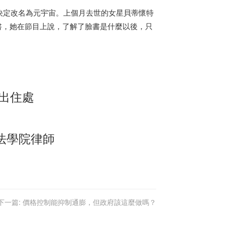
決定改名為元宇宙。上個月去世的女星貝蒂懷特
e)而去學用臉書，她在節目上說，了解了臉書是什麼以後，只
搭出住處
法學院律師
下一篇:
價格控制能抑制通膨，但政府該這麼做嗎？