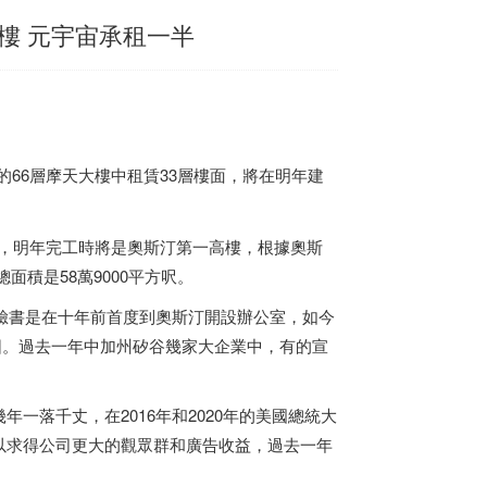
樓 元宇宙承租一半
興建中的66層摩天大樓中租賃33層樓面，將在明年建
附近，明年完工時將是奧斯汀第一高樓，根據奧斯
樓面總面積是58萬9000平方呎。
)指出，臉書是在十年前首度到奧斯汀開設辦公室，如今
版圖。過去一年中加州矽谷幾家大企業中，有的宣
一落千丈，在2016年和2020年的美國總統大
以求得公司更大的觀眾群和廣告收益，過去一年