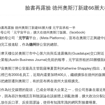
臉書再露臉 德州奧斯汀新建66層大
母公司「元宇宙平台」擴大在德州奧斯汀版圖。(facebook)
書
的母公司「
元宇宙
平台」(Meta Platforms)，宣布在奧斯汀正
物完工後進駐，作為
德州
辦公室的總部。
座摩天樓位於奧斯汀市中心第六街與瓜達露佩街(Guadalupe)交口
業報(Austin Business Journal)先前的報導，元宇宙所租的33層
宙奧斯汀辨公室最高主管凱薩琳夏普利(Katherine Shappley
這裡已有2000名員工，近期內還要加聘400人，繼續擴張在德州的
將把總部遷到奧斯汀，有的宣布將在德州大規模擴充。
書作為社交媒體的龍頭，已成全球最大企業之一，但公司形象在最近幾年
中，因為容許無稽謊言和陰謀論在該媒體上胡亂散播，擴大政治分裂
又放任反口罩、反疫苗謬論，使得有知識常識的網民對臉書唾棄。