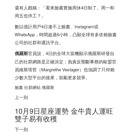
還有人戲稱：「看來臉書實施周休4日制了。周一和
周五也停工？」
數以億計用戶4日連不上臉書、Instagram或
WhatsApp，時間超過6小時，凸顯全球有多依賴臉書
公司的社群和通訊平台。
俄羅斯
官員說，4日的全球大當機顯示俄羅斯研發自
己的社群網路是正確決定；負責反壟斷事務的歐盟官
員維斯塔哲（Margrethe Vestager）也強調了只仰賴
少數大型平台的後果，鼓勵更多競爭。
臉書 社群網站 俄羅斯
上一則
10月9日星座運勢 金牛貴人運旺
雙子易有收穫
下一則