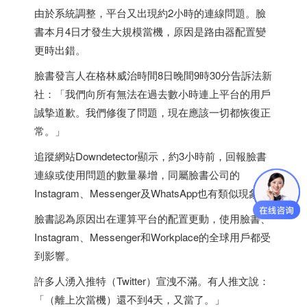
由於系統調整，平台又出現約2小時的連線問題。臉
書本月4日才發生大規模當機，原因是路由器配置變
更時出錯。
臉書發言人在格林威治時間8日晚間9時30分告訴法新
社：「我們向所有無法在過去數小時連上平台的用戶
誠摯道歉。我們修復了問題，現在應該一切都恢復正
常。」
追蹤網站Downdetector顯示，約3小時前，回報臉書
連線或使用問題的數量暴增，同屬臉書公司的
Instagram、Messenger及WhatsApp也有類似現象。
臉書認為原因出在運算平台的配置更動，使用臉書、
Instagram、Messenger和Workplace的全球用戶都受
到影響。
許多人湧入推特（Twitter）宣洩不滿。有人推文說：
「（離上次當機）還不到4天，又當了。」