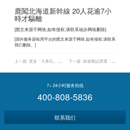
鹿闖北海道新幹線 20人花逾7小
時才驅離
[图文来源于网络,如有侵权,请联系
福步
网络删除]
[
国外服务器
租用平台的图文来源于网络,如有侵权,请联系
我们删除。]
上一篇:
更多「大鼻孔」車
下一篇:
旅遊雜誌票選「亞
款？BMW設計總監：會更多
洲頂尖酒店」 台灣僅文華東
但不會全部
方獲獎
7× 24小时服务热线
400-808-5836
联系我们