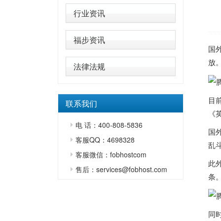
行业资讯
福步资讯
国
放
法律法规
目
联系我们
《英
电 话：400-808-5836
国
客服QQ：4698328
乱
客服微信：fobhostcom
此外
售后：services@fobhost.com
条
同