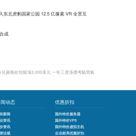
北虎豹国家公园 12.5 亿像素 VR 全景互
奈兒菱格紋包狠漲3,000美元 一年三度漲價考驗買氣
新闻动态
优惠折扣
际新闻
国外特价服务器
业资讯
国外特价VPS
步资讯
国外特价虚拟主机
律法规
企业邮局优惠折扣