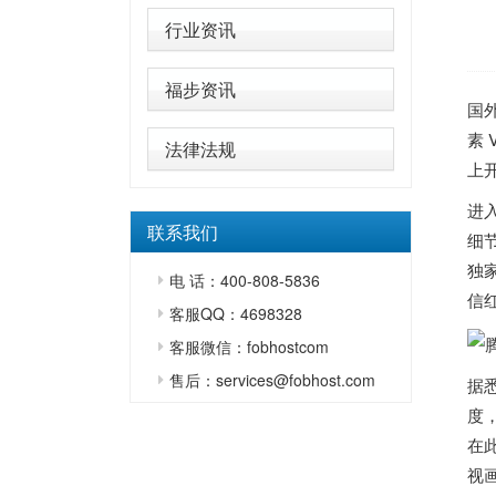
行业资讯
福步资讯
国
素
法律法规
上
进入
联系我们
细
独
电 话：400-808-5836
信
客服QQ：4698328
客服微信：fobhostcom
售后：services@fobhost.com
据
度
在
视