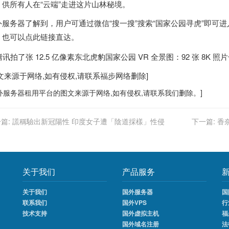
，供所有人在“云端”走进这片山林秘境。
外服务器
了解到，用户可通过微信“搜一搜”搜索“国家公园寻虎”即可进入东
，也可以点此链接直达。
图文来源于网络,如有侵权,请联系
福步
网络删除]
外服务器
租用平台的图文来源于网络,如有侵权,请联系我们删除。]
篇:
謊稱驗出新冠陽性 印度女子遭「陰道採樣」性侵
下一篇:
香
关于我们
产品服务
关于我们
国外服务器
国
联系我们
国外VPS
行
技术支持
国外虚拟主机
福
国外域名注册
法