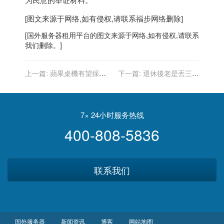
[图文来源于网络,如有侵权,请联系
福步
网络删除]
[
国外服务器
租用平台的图文来源于网络,如有侵权,请联系
我们删除。]
上一篇:
蘋果桌機有望採臉
下一篇:
退休後老是丟三落
部辨識？24吋新iMac傳引進
四 是「失智症」提早報到
Face ID
嗎？
7× 24小时服务热线
400-808-5836
联系我们
国外服务器
新闻资讯
博客
网站地图