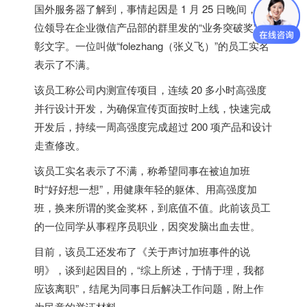
国外服务器
了解到，事情起因是 1 月 25 日晚间，一
位领导在企业微信产品部的群里发的“业务突破奖”表
彰文字。一位叫做“folezhang（张义飞）”的员工实名
表示了不满。
该员工称公司内测宣传项目，
连续 20 多小时高强度
并行设计开发
，为确保宣传页面按时上线，快速完成
开发后，持续一周高强度完成超过 200 项产品和设计
走查修改。
该员工实名表示了不满，称希望同事在被迫加班
时“好好想一想”，用健康年轻的躯体、用高强度加
班，换来所谓的奖金奖杯，到底值不值。此前该员工
的一位同学从事程序员职业，因突发脑出血去世。
目前，该员工还发布了《关于声讨加班事件的说
明》，谈到起因目的，“综上所述，于情于理，我都
应该离职”，结尾为同事日后解决工作问题，附上作
为民意的举证材料。