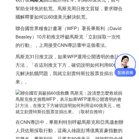
幫助全球免於飢荒。馬斯克周日推文質疑，要求聯合
國解釋要如何以60億美元解決飢荒。
聯合國世界糧食計畫署（WFP）署長畢斯利（David
Beasley）10月初推文呼籲馬斯克「立刻採取一次性
的行動」，上周接受CNN專訪重申這個看法。
馬斯克31日推文說，如果WFP運用公開透明的會計
方法，「在這則推文下方，確切說明如何利用60億美
元解決飢餓問題，我就立刻賣特斯拉股票並捐出
來」。
馬斯克推文挑戰WFP，表示如果WFP運用公開透明的會
計方法，在推文下方確切說明如何利用這60億美元，他
就立刻賣特斯拉股票並捐出來。（取材自推特）
在CNN專訪中，畢斯利特別呼籲馬斯克和亞馬遜創辦
人貝佐斯採取行動，這兩人雄踞彭博億萬富豪指數的
前幾名。畢斯利說，只要有60億美元，就能幫助全球