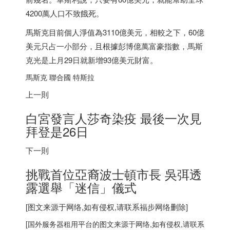
4200萬人口不致餓死。
馬斯克目前個人淨值為3110億美元，相較之下，60億
美元只占一小部分，且根據彭博億萬富豪指數，馬斯
克光是上月29日就新增93億美元財富。
馬斯克 聯合國 特斯拉
上一則
白宮發言人莎奇染疫 最後一次見
拜登是26日
下一則
挑戰首位亞裔波士頓市長 吳弭透
露選舉「迷信」儀式
[图文来源于网络,如有侵权,请联系
福步
网络删除]
[
国外服务器
租用平台的图文来源于网络,如有侵权,请联系