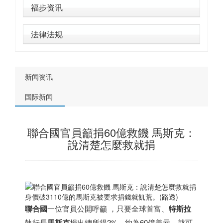
福步资讯
法律法规
新闻资讯
国际新闻
聯合國官員籲捐60億救饑 馬斯克：
說清楚怎麼救就捐
身價破3110億的馬斯克被要求捐錢就飢荒。(路透)
聯合國
一位官員公開呼籲 ，只要全球首富、
特斯拉
執行長
馬斯克
捐出總所得2%，約為60億美元，就可