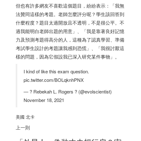
但也有許多網友不喜歡這個題目，紛紛表示：「我無
法贊同這樣的考題。老師怎麼評分呢？學生該回答到
什麼程度？題目太過開放且不透明，不是很公平。不
過我能明白老師出題的用意」、「我是靠著良好記憶
力及預測考題得高分的人，這種為了認真學習、準備
考試學生設計的考題讓我感到恐慌」、「我很討厭這
樣的問題，因為它假設我已深入研究某件事物」。
I kind of like this exam question.
pic.twitter.com/BOLqknhPNX
— ? Rebekah L. Rogers ? (@evolscientist)
November 18, 2021
美國 北卡
上一則