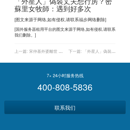
「外星人」偽裝丈夫想行房？密
蘇里女牧師：遇到好多次
[图文来源于网络,如有侵权,请联系
福步
网络删除]
[
国外服务器
租用平台的图文来源于网络,如有侵权,请联系
我们删除。]
上一篇:
宋仲基外婆離世 悲
下一篇:
「外星人」偽裝丈
痛守靈堂 2天前才拿青龍人
夫想行房？密蘇里女牧師：
氣獎
遇到好多次
7× 24小时服务热线
400-808-5836
联系我们