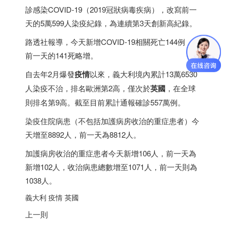
診感染COVID-19（2019冠狀病毒疾病），改寫前一
天的5萬599人染疫紀錄，為連續第3天創新高紀錄。
路透社報導，今天新增COVID-19相關死亡144例，較
前一天的141死略增。
自去年2月爆發
疫情
以來，義大利境內累計13萬6530
人染疫不治，排名歐洲第2高，僅次於
英國
，在全球
則排名第9高。截至目前累計通報確診557萬例。
染疫住院病患（不包括加護病房收治的重症患者）今
天增至8892人，前一天為8812人。
加護病房收治的重症患者今天新增106人，前一天為
新增102人，收治病患總數增至1071人，前一天則為
1038人。
義大利 疫情 英國
上一則