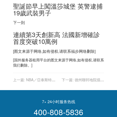
聖誕節早上闖溫莎城堡 英警逮捕
19歲武裝男子
下一則
連續第3天創新高 法國新增確診
首度突破10萬例
[图文来源于网络,如有侵权,请联系
福步
网络删除]
[
国外服务器
租用平台的图文来源于网络,如有侵权,请联系
我们删除。]
上一篇:
NBA／亞泰斯特喊
下一篇:
德州聯邦地院擋下
簽「10分鐘合約」回歸 波許
拜登口罩疫苗令 州長慶「勝
也想湊熱鬧
利」
7× 24小时服务热线
400-808-5836