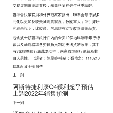
交易展開道德調查後，羅森格蘭在去年秋季請辭。
聯準會決策官員和外界觀察家指出，聯準會領導層多
元化以更加反映美國現實狀況，攸關重大；並引據研
究結果說明，比較多元的思維有助於改善決策品質。
包含波士頓聯準銀行在內的全美12個地區聯準銀行總
裁以及華府聯準會委員負責制定美國貨幣政策，其中
有3家聯準銀行總裁為女性，兩家聯準銀行總裁為非
白人男性。（譯者：陳昱婷/核稿：張佑之）1110210
聯準會 波士頓 貨幣
上一則
阿斯特捷利康Q4獲利超乎預估
上調2022年銷售預測
下一則