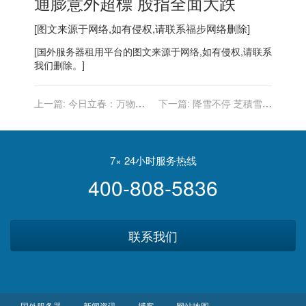
通膨意外超標 股指全面大跌
[图文来源于网络,如有侵权,请联系
福步
网络删除]
[
国外服务器
租用平台的图文来源于网络,如有侵权,请联系
我们删除。]
上一篇:
今日立春：万物复
下一篇:
降雪不停 芝積雪逾
苏，静待花开；冬奥开幕，
10吋 今天將再下5吋
逐冰追雪。
7× 24小时服务热线
400-808-5836
联系我们
国外服务器
新闻资讯
博客
网站地图