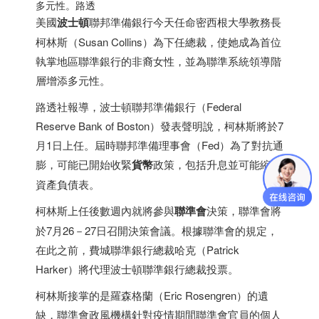
多元性。路透
美國
波士頓
聯邦準備銀行今天任命密西根大學教務長
柯林斯（Susan Collins）為下任總裁，使她成為首位
執掌地區聯準銀行的非裔女性，並為聯準系統領導階
層增添多元性。
路透社報導，波士頓聯邦準備銀行（Federal
Reserve Bank of Boston）發表聲明說，柯林斯將於7
月1日上任。屆時聯邦準備理事會（Fed）為了對抗通
膨，可能已開始收緊
貨幣
政策，包括升息並可能縮減
資產負債表。
柯林斯上任後數週內就將參與
聯準會
決策，聯準會將
於7月26－27日召開決策會議。根據聯準會的規定，
在此之前，費城聯準銀行總裁哈克（Patrick
Harker）將代理波士頓聯準銀行總裁投票。
柯林斯接掌的是羅森格蘭（Eric Rosengren）的遺
缺，聯準會政風機構針對疫情期間聯準會官員的個人