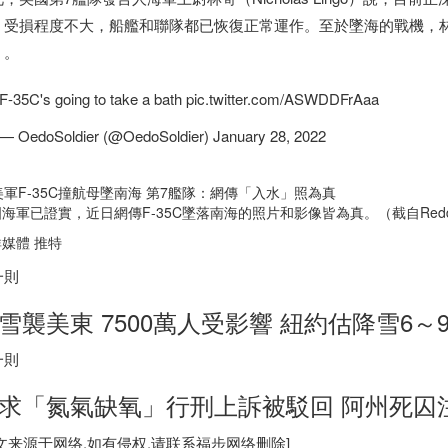
，受損程度不大，船艦和聯隊都已恢復正常運作。至於墜海的戰機，
」。
F-35C's going to take a bath pic.twitter.com/ASWDDFrAaa
— OedoSoldier (@OedoSoldier) January 28, 2022
海軍已證實，近日網傳F-35C墜落南海的照片和影像皆為真。（截自Redd
媒體 推特
一則
雪襲美東 7500萬人受影響 紐約估降雪6～
一則
求「氮氣缺氧」行刑上訴被駁回 阿州死囚
图文来源于网络,如有侵权,请联系
福步
网络删除]