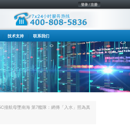
登录 / 注册
技术支持
联系我们
35C撞航母墜南海 第7艦隊：網傳「入水」照為真