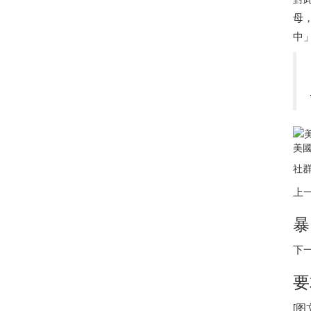
母
中
美國
社群
上
暴
下
要
[