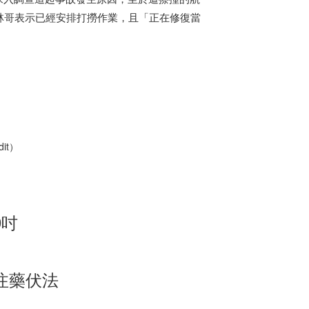
林哥表示已經安排打撈作業，且「正在修復當
it）
9吋
注藥伏法