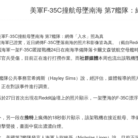
美軍F-35C撞航母墜南海 第7艦隊
海軍已證實，近日網傳F-35C墜落南海的照片和影像皆為真。（截自Redd
國海軍一架F-35C匿蹤戰機24日在南海準備降落卡爾文森號航空母
軍官兵受傷，目前正在進行打撈作業。而
社群媒體
本周也流出該戰機
。
7艦隊公共事務官希姆斯（Hayley Sims）說，經評估，媒體報導
，正在對該事件進行調查。
張於27日首次出現在Reddit論壇上的照片顯示，一架墜海的F-35
。
外，另一段在
推特
上瘋傳的18秒影片顯示，該架戰機在接近航母、準
撞擊聲後，畫面中竄出濃濃白煙。
，美國第7艦隊發言人海軍上尉林哥（Nicholas Lingo）說，