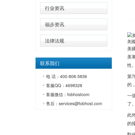
行业资讯
福步资讯
法律法规
美國
美
美
联系我们
性
第
电 话：400-808-5836
的
客服QQ：4698328
客服微信：fobhostcom
一
售后：services@fobhost.com
了
此
的
對此