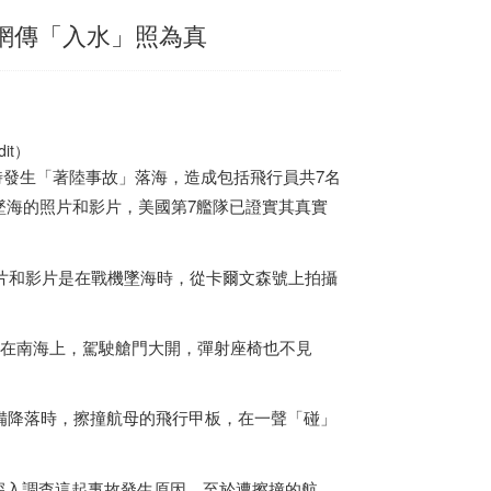
：網傳「入水」照為真
it）
艦時發生「著陸事故」落海，造成包括飛行員共7名
墜海的照片和影片，美國第7艦隊已證實其真實
的照片和影片是在戰機墜海時，從卡爾文森號上拍攝
C漂浮在南海上，駕駛艙門大開，彈射座椅也不見
備降落時，擦撞航母的飛行甲板，在一聲「碰」
目前正深入調查這起事故發生原因，至於遭擦撞的航