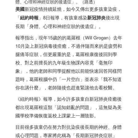
體、心理和神經症狀的後遺症」。（路透）
美國
新冠疫情持續延燒，如今又傳出更多孩童染疫，
「
紐約時報
」8日報導，有孩童感染
新冠肺炎
後出現
長期「身體、心理和神經症狀的後遺症」。
報導指出，現年15歲的的葛羅根（Will Grogan）去年
10月染上新冠病毒後痊癒，不過伴隨而來的是疲勞和
腿痛等症狀，但更嚴重的是，葛羅根康復後回到學
校、對之前擅長的九年級生物課內容竟「毫無印
象」，他的老師和同學提醒他以前能快速回答同樣問
題時，葛羅根腦中仍「一片空白」並表示「我不知道
你在講什麼」，老師隨後也趕進緊讓他去看校醫。
《紐約時報》報導，如今許多孩童自新冠肺炎痊癒後
都出現葛羅根這類「認知錯亂的問題」，這無疑為美
國學校準備恢復返校上課蒙上一層陰影。
目前很多孩童仍在努力對抗染疫後長期的神經、身體
或心理問題，專家將此稱為「長期新冠肺炎症狀」