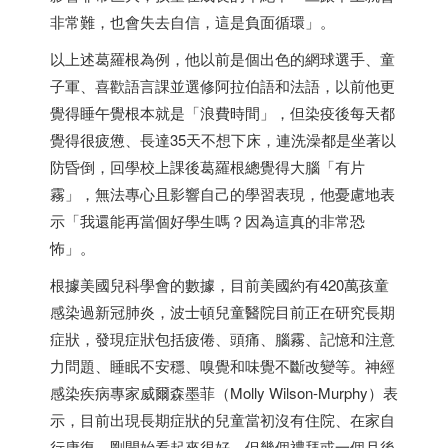
非常難，也會失去自信，這是負面循環」。
以上述葛羅根為例，他以前是個出色的網球選手、童
子軍、喜歡語言課並選修阿拉伯語和法語，以前他更
覺得睡午覺根本就是「浪費時間」，但染疫後每天都
覺得很疲憊、長達35天不想下床，連洗澡都是坐著以
防昏倒，回學校上課後葛羅根總覺得大腦「有片
霧」，無法專心且影響自己的學習表現，他憂慮地表
示「我還能再當個好學生嗎？因為這真的非常恐
怖」。
根據美國兒科學會的數據，目前美國約有420萬孩童
感染過新冠肺炎，波士頓兒童醫院目前正在研究長期
症狀，發現症狀包括疲倦、頭痛、腦霧、記憶和注意
力問題、睡眠不安穩、嗅覺和味覺不斷改變等。神經
感染疾病專家威爾森墨菲（Molly Wilson-Murphy）表
示，目前出現長期症狀的兒童當初沒有住院、在家自
行康復，剛開始看起來很好，但幾個禮拜或一個月後