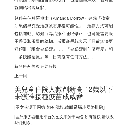
就開始出現症狀。
兒科主任莫羅博士（Amanda Morrow）建議「孩童
如果儘早究受治療就有康復可能性」，治療方式可能
包括運動、認知行為治療和睡眠修正，也可能需要服
用呼吸和腸胃的藥物。威爾森墨菲表示「目前無法更
好預測『誰會被影響』，、『被影響到什麼程度』和
『多快能復原』等，目前沒有任何方法」。
新冠肺炎 美國 紐約時報
上一則
美兒童住院人數創新高 12歲以下
未獲准接種疫苗成威脅
[图文来源于网络,如有侵权,请联系
福步
网络删除]
[
国外服务器
租用平台的图文来源于网络,如有侵权,请联系
我们删除。]