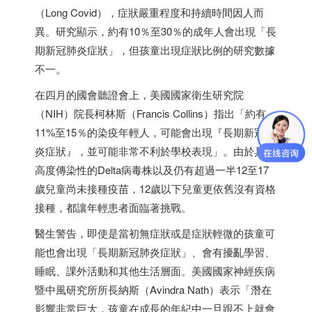
（Long Covid），症狀嚴重程度和持續時間因人而
異。研究顯示，約有10％至30％的成年人會出現「長
期新冠肺炎症狀」，但孩童出現症狀比例的研究數據
不一。
在四月的國會聽證會上，美國國家衛生研究院
（NIH）院長柯林斯（Francis Collins）指出「約有
11%至15％的染疫年輕人，可能會出現『長期新冠肺
炎症狀』，並可能非常不利於學校表現」。由於具有
高度傳染性的Delta病毒株以及仍有超過一半12至17
歲兒童尚未接種疫苗，12歲以下兒童更依舊沒有資格
接種，都讓年輕患者面臨著挑戰。
醫生警告，即使是當初無症狀或是症狀輕微的孩童可
能也會出現「長期新冠肺炎症狀」、會有擾亂學習、
睡眠、課外活動和其他生活層面。美國國家神經疾病
暨中風研究所所長納斯（Avindra Nath）表示「潛在
影響非常巨大，孩童在成長的年紀中一旦跟不上就會