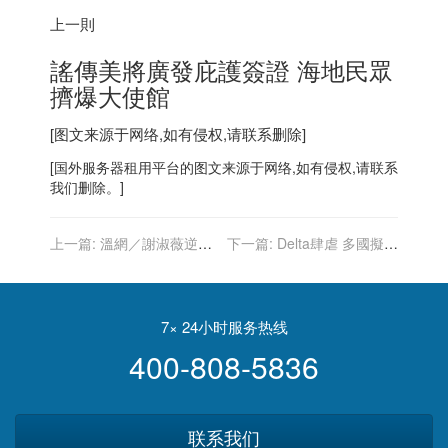
上一則
謠傳美將廣發庇護簽證 海地民眾
擠爆大使館
[图文来源于网络,如有侵权,请联系删除]
[
国外服务器
租用平台的图文来源于网络,如有侵权,请联系
我们删除。]
上一篇:
溫網／謝淑薇逆轉
下一篇:
Delta肆虐 多國擬打
勝 女雙再譜傳奇 第3度封后
第3劑 世衛態度保留
7× 24小时服务热线
400-808-5836
联系我们