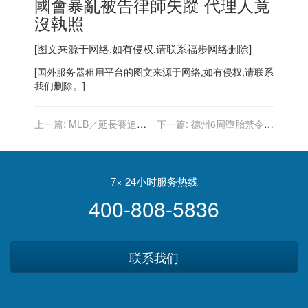
國會暴亂被告律師失蹤 代理人竟
沒執照
[图文来源于网络,如有侵权,请联系
福步
网络删除]
[
国外服务器
租用平台的图文来源于网络,如有侵权,请联系
我们删除。]
上一篇:
MLB／延長賽追加
下一篇:
德州6周墮胎禁令上
長打 張育成近5戰敲4轟、3
路 最高法院駁回緊急請求
支二壘打
7× 24小时服务热线
400-808-5836
联系我们