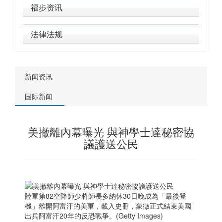
福步资讯
法律法规
新闻资讯
国际新闻
美撤離內幕曝光 與神學士達秘密協
議護送公民
陸軍第82空降師少將師長多納休30日晚成為「最後登
機」離開阿富汗的美軍，載入史冊，象徵正式結束美國
出兵阿富汗20年的反恐戰爭。(Getty Images)