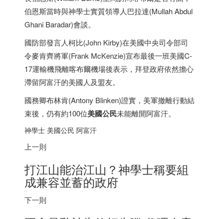
伯恩斯當時與神學士實質領導人巴拉達(Mullah Abdul
Ghani Baradar)會談。
國防部發言人柯比(John Kirby)在美國中央司令部司
令麥肯齊將軍(Frank McKenzie)宣布最後一班美國C-
17運輸機飛離喀布爾機場後表示，拜登政府依然擔心
滯留阿富汗的美國人及盟友。
國務卿布林肯(Antony Blinken)證實，美軍撤離行動結
束後，仍有約100位
美國公民
未能離開阿富汗。
神學士 美國公民 阿富汗
上一則
打江山能治江山？神學士稱要組
成兼容並蓄的政府
下一則