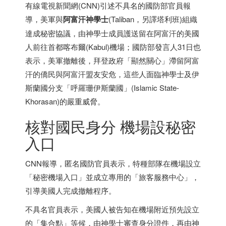
有線電視新聞網(CNN)引述不具名的國防部官員報
導，美軍與
阿富汗
神學士
(Taliban，另譯塔利班)組織
達成秘密協議，由神學士成員護送留在阿富汗的美國
人前往首都喀布爾(Kabul)機場；國防部發言人31日也
表示，美軍撤離後，拜登政府「顯然關心」滯留阿富
汗的僑民與阿富汗盟友安危，這些人面臨神學士及伊
斯蘭國分支「呼羅珊伊斯蘭國」(Islamic State-
Khorasan)的嚴重威脅。
核對國民身分 機場設秘密
入口
CNN報導，匿名國防官員表示，特種部隊在機場設立
「秘密機場入口」並成立專用的「旅客服務中心」，
引導美國人完成撤離程序。
不具名官員表示，美國人被告知在機場附近預先設立
的「集合點」等候，由神學士審查身分證件，再由神