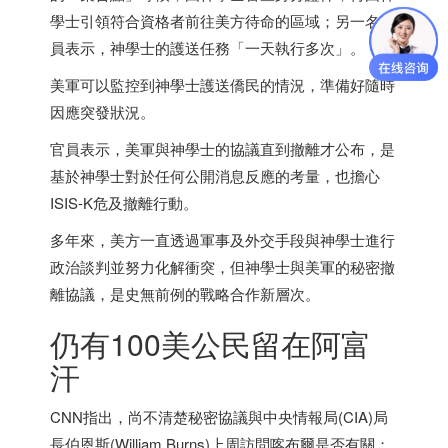
學士引領符合資格者前往美方待命的區域；另一名官
員表示，神學士的護送任務「一天執行多次」。
美軍可以監控到神學士護送僑民的情況，準備好隨時
因應突發狀況。
官員表示，美軍與神學士的協議直到撤離才公布，是
基於神學士對於任何公開消息反應的考量，也擔心
ISIS-K危及撤離行動。
多年來，美方一直透過軍事及外交手段與神學士進行
政治談判並努力化解衝突，但神學士與美軍的秘密撤
離協議，是史無前例的戰略合作新層次。
仍有100美公民留在阿富
汗
CNN指出，尚不清楚秘密協議與中央情報局(CIA)局
長伯恩斯(William Burns)上周訪問喀布爾是否有關；