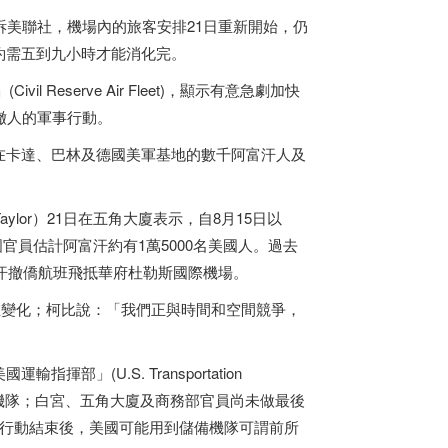
訴美聯社，機場內的旅客安排21日重新開始，仍
約需五到九小時才能消化完。
Reserve Air Fleet)，顯示有意急劇加快
撤人的軍事行動。
在卡達、巴林及德國美軍基地的數千阿富汗人及
nk Taylor）21日在五角大廈表示，自8月15日以
國官員估計阿富汗約有1萬5000名美國人。過去
富汗撤僑航班飛抵華府杜勒斯國際機場。
時都在變化；柯比說：「我們正與時間和空間競爭，
(U.S. Transportation
備機隊；白宮、五角大廈及商務部官員尚未做最後
ift)行動結束後，美國可能用到儲備機隊可謂前所