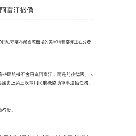
助阿富汗撤僑
20日駐守喀布爾國際機場的美軍特種部隊正在分發
這些民航機不會飛進阿富汗，而是前往德國、卡
美國史上第三次徵用民航機協助軍事運輸任務。
僑行動。