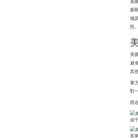
美國
新
徵
民
美
避
其
軍
對
而
成千
美