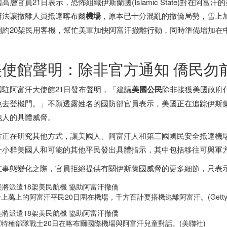
高層官員21日表示，恐怖組織伊斯蘭國(Islamic State)對在
辦法讓撤離人員抵達喀布爾
機場
，原本已十分混亂的撤僑局勢，雪上加
調約20架民用客機，幫忙美軍加快阿富汗撤離行動，同時準備增加在
。
美使館聲明：除非官方通知 僑民勿
國駐阿富汗大使館21日發布聲明，「建議
美國公民
除非接獲美國政府
免去登機門。」不願透露姓名的國防部官員表示，美國正在追踪伊斯
他人的具體威脅。
方正在研究其他方式，讓美國人、阿富汗人和第三國國民安全抵達機
一小群美國人和可能的其他平民發出具體指示，其中包括移往可與軍
在事態變化之際，官員拒絕提供有關伊斯蘭國威脅的更多細節，只表
上萬上的阿富汗平民20日圍在機場，千方百計要搭機逃離阿富汗。(Getty Im
軍特種部隊戰士20日在喀布爾國際機場與阿富汗兒童對話。(美聯社)