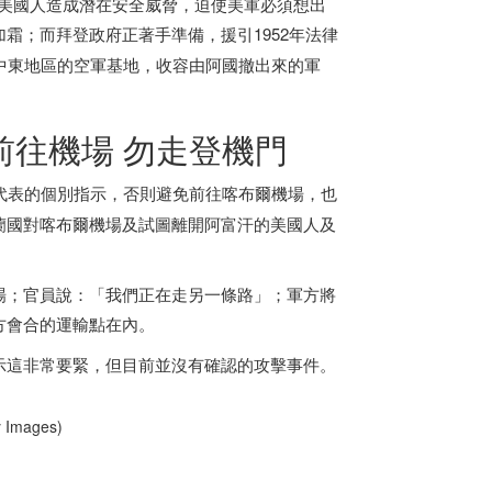
阿富汗的美國人造成潛在安全威脅，迫使美軍必須想出
霜；而拜登政府正著手準備，援引1952年法律
中東地區的空軍基地，收容由阿國撤出來的軍
前往機場 勿走登機門
代表的個別指示，否則避免前往喀布爾機場，也
蘭國對喀布爾機場及試圖離開阿富汗的美國人及
場；官員說：「我們正在走另一條路」；軍方將
方會合的運輸點在內。
示這非常要緊，但目前並沒有確認的攻擊事件。
ages)