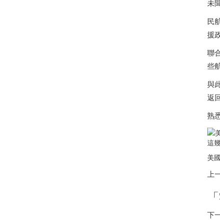
未
民
援
聯
些
與
返回
熟
這
美國
上
「
下