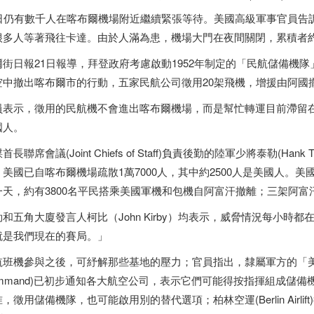
1日仍有數千人在喀布爾機場附近繼續緊張等待。美國高級軍事官員告
很多人等著飛往卡達。由於人滿為患，機場大門在夜間關閉，累積者
街日報21日報導，拜登政府考慮啟動1952年制定的「民航儲備機隊」(Civil 
空中撤出喀布爾市的行動，五家民航公司徵用20架飛機，增援由阿國
員表示，徵用的民航機不會進出喀布爾機場，而是幫忙轉運目前滯留
國人。
首長聯席會議(Joint Chiefs of Staff)負責後勤的陸軍少將泰勒(Ha
，美國已自喀布爾機場疏散1萬7000人，其中約2500人是美國人。美
一天，約有3800名平民搭乘美國軍機和包機自阿富汗撤離；三架阿
勒和五角大廈發言人柯比（John Kirby）均表示，威脅情況每小
就是我們現在的賽局。」
班機參與之後，可紓解那些基地的壓力；官員指出，隸屬軍方的「美國運輸指揮部」
ommand)已初步通知各大航空公司，表示它們可能得按指揮組成儲
，徵用儲備機隊，也可能啟用別的替代選項；柏林空運(Berlin Airl