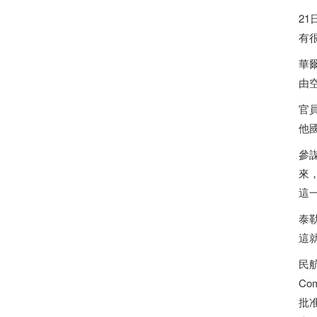
2
有
華爾
由
官
他
參謀
來
這
泰
這
民航
C
批准