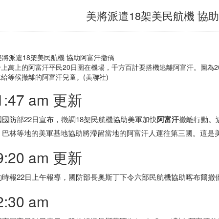
美將派遣18架美民航機 協
千上萬上的阿富汗平民20日圍在機場，千方百計要搭機逃離阿富汗。圖為
水給等候撤離的阿富汗兒童。(美聯社)
1:47 am 更新
國國防部22日宣布，徵調18架民航機協助美軍加快
阿富汗
撤離行動。
、巴林等地的美軍基地協助將滯留當地的阿富汗人運往第三國。這是
9:20 am 更新
約時報22日上午報導，國防部長奧斯丁下令六部民航機協助喀布爾撤
2:30 am