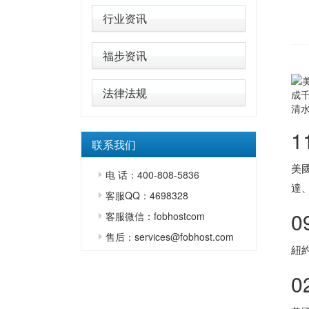
行业资讯
福步资讯
法律法规
成
清
1
联系我们
美
电 话：400-808-5836
達
客服QQ：4698328
0
客服微信：fobhostcom
售后：services@fobhost.com
紐
0