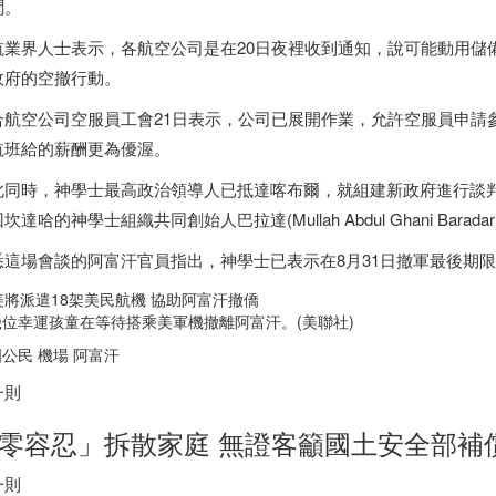
聞。
航業界人士表示，各航空公司是在20日夜裡收到通知，說可能動用儲
政府的空撤行動。
合航空公司空服員工會21日表示，公司已展開作業，允許空服員申請
航班給的薪酬更為優渥。
此同時，神學士最高政治領導人已抵達喀布爾，就組建新政府進行談
坎達哈的神學士組織共同創始人巴拉達(Mullah Abdul Ghani Barada
悉這場會談的阿富汗官員指出，神學士已表示在8月31日撤軍最後期
幾位幸運孩童在等待搭乘美軍機撤離阿富汗。(美聯社)
公民 機場 阿富汗
一則
零容忍」拆散家庭 無證客籲國土安全部補
一則