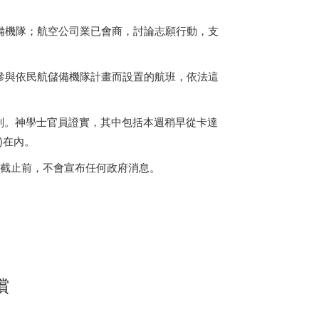
備機隊；航空公司業已會商，討論志願行動，支
參與依民航儲備機隊計畫而設置的航班，依法這
判。神學士官員證實，其中包括本週稍早從卡達
r)在內。
限截止前，不會宣布任何政府消息。
償