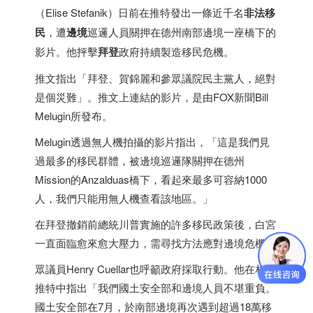
（Elise Stefanik）日前在推特發出一條近千名
非法移
民
，遭
邊境
巡邏人員關押在德州南部邊境一座橋下的
影片。他抨擊
拜登
政府持續製造移民危機。
推文指出「拜登、賀錦麗和參眾議院民主黨人，絕對
是個災難」。推文上連結的影片，是由FOX新聞Bill
Melugin所發布。
Melugin透過無人機拍攝的影片指出，「這是我們見
過最多的移民群體，被邊境巡邏隊關押在德州
Mission的Anzalduas橋下，看起來最多可容納1000
人，我們只能用無人機查看該地區。」
在拜登撤銷前總統川普實施的許多移民政策後，白宮
一直面臨愈來愈大壓力，需尋找方法應對邊境危機。
眾議員Henry Cuellar也呼籲政府採取行動。他在相關
推特中指出「我們國土安全部和邊境人員不堪重負。
國土安全部在7月，於南部邊境再次遇到超過18萬移