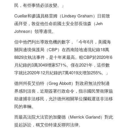
民，有些事情必須改變。」
Cuellar和參議員格雷姆（Lindsey Graham）日前致
函拜登，敦促他任命前國土安全部長強森（Jeh
Johnson）領導邊境。
信中他們列出導致危機的數字，「今年6月，美國海
關與邊境保護局（CBP）在西南陸地邊境紀錄18萬
8829次執法事件，是十年來最高。較CBP於2020年6
月紀錄的3萬3049增家571%。僅在2021年，這些數
字就比2020年12月紀錄的7萬4019次增加255%。」
德州州長艾伯特（Greg Abbott）對政府無法控制邊
界感到沮喪，近期簽署行政命令，指示國民警衛隊協
助逮捕非法移民，允許德州相關單位攔截運送非法移
民的車輛。
而最高法院大法官的加蘭德（Merrick Garland）對此
提起訴訟，稱艾伯特違反聯邦法律。