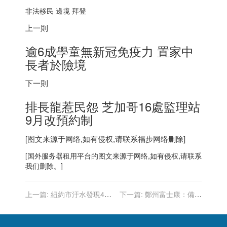
非法移民 邊境 拜登
上一則
逾6成學童無新冠免疫力 置家中
長者於險境
下一則
排長龍惹民怨 芝加哥16處監理站
9月改預約制
[图文来源于网络,如有侵权,请联系
福步
网络删除]
[
国外服务器
租用平台的图文来源于网络,如有侵权,请联系
我们删除。]
上一篇:
紐約市汙水發現4種
下一篇:
鄭州富士康：備貨
新冠新病毒 恐由鼠傳人
量產新產品 缺工人正積極招
工