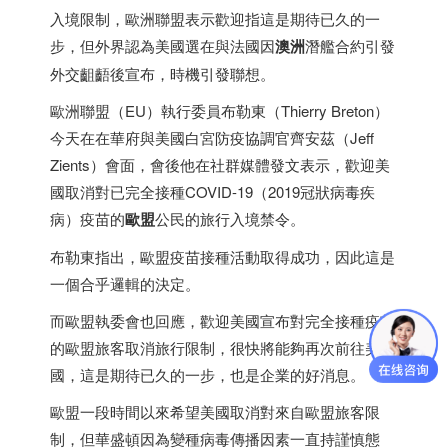
入境限制，歐洲聯盟表示歡迎指這是期待已久的一
步，但外界認為美國選在與法國因
澳洲
潛艦合約引發
外交齟齬後宣布，時機引發聯想。
歐洲聯盟（EU）執行委員布勒東（Thierry Breton）
今天在在華府與美國白宮防疫協調官齊安茲（Jeff
Zients）會面，會後他在社群媒體發文表示，歡迎美
國取消對已完全接種COVID-19（2019冠狀病毒疾
病）疫苗的
歐盟
公民的旅行入境禁令。
布勒東指出，歐盟疫苗接種活動取得成功，因此這是
一個合乎邏輯的決定。
而歐盟執委會也回應，歡迎美國宣布對完全接種疫苗
的歐盟旅客取消旅行限制，很快將能夠再次前往美
國，這是期待已久的一步，也是企業的好消息。
歐盟一段時間以來希望美國取消對來自歐盟旅客限
制，但華盛頓因為變種病毒傳播因素一直持謹慎態