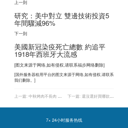
上一則
研究：美中對立 雙邊技術投資5
年間驟減96%
下一則
美國新冠染疫死亡總數 約追平
1918年
西班牙
大流感
[图文来源于网络,如有侵权,请联系
福步
网络删除]
[
国外服务器
租用平台的图文来源于网络,如有侵权,请联系
我们删除。]
上一篇:
中秋烤肉不長肉 醫
下一篇:
還沒選好買哪款？
師教3原則
蘋果官方影片教你怎麼挑選
iPhone 13
7× 24小时服务热线