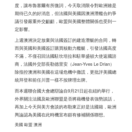
度，讓布魯塞爾有所微詞，今天取消限令對歐洲雖是
期待已久的好消息，但法國與美國因澳洲潛艦合約爭
議引發嚴重外交齟齬，歐盟與美國整體關係也受到一
定影響。
上週澳洲決定放棄與法國簽訂的建造潛艇的合同，轉
而與英國和美國簽訂購買核動力艦艇，引發法國高度
不滿，不僅召回法國駐坎培拉和駐華盛頓大使返國諮
商，法國外交部長勒德里安（Jean-Yves Le Drian）
除指控澳洲和美國在這場危機中撒謊，更批評美國總
統拜登和前任川普一樣不按牌理出牌。
而本週聯合國大會總辯論自9月21日起在紐約舉行，
外界關注法國及歐洲聯盟是否將藉機發表強勢談話，
再加上今天與美方會談的布勒東正好是法國籍，歐洲
輿論認為美國在此時機宣布頗有修補關係聯想。
美國 歐盟 澳洲