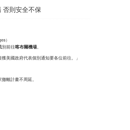
 否則安全不保
es）
民
別前往
喀布爾
機場
。
接獲美國政府代表個別通知要各位前往。」
家撤離計畫不周延。