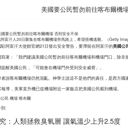
美國要公民暫勿前往喀布爾機場
阿富汗人20日聚集在喀布爾機場旁馬路上，希望搭機逃難。（Getty Imag
國駐阿富汗大使館官網21日發出安全警告，要滯留在阿富汗的
美國公
網寫著：「我們建議美國公民暫勿前往喀布爾機場和機場門口，除非
網提醒美國公民，「可能會在機場門外受到安全威脅」。
擊者說喀布爾機場仍然混亂。神學士說這不是他們的責任，是西方國
BC報導，美軍直升機已從機場附近一家飯店把美國公民載到機場。
公民 機場 喀布爾
一則
究：人類拯救臭氧層 讓氣溫少上升2.5度