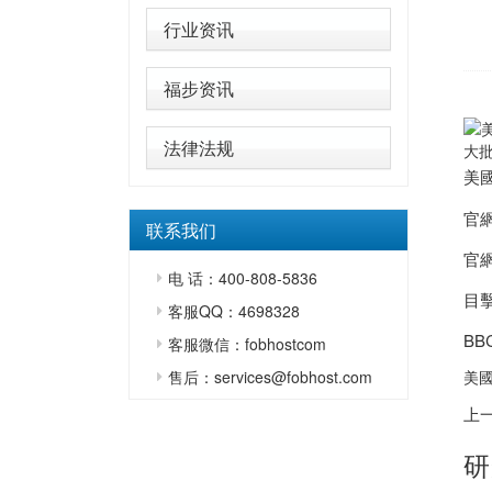
行业资讯
福步资讯
法律法规
大批
美
官
联系我们
官
电 话：400-808-5836
目
客服QQ：4698328
B
客服微信：fobhostcom
售后：services@fobhost.com
美國
上
研