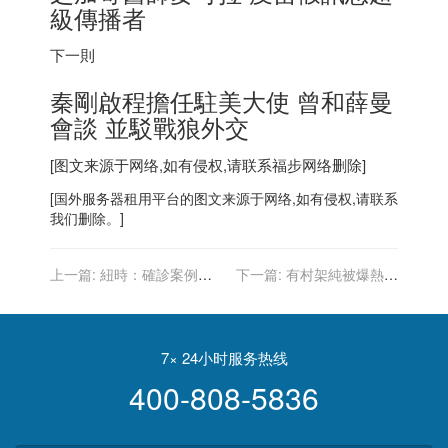
級傳播者
下一則
秦剛啟程擔任駐美大使 曾和薛曼
會談 並駁戰狼外交
[图文来源于网络,如有侵权,请联系
福步
网络删除]
[
国外服务器
租用平台的图文来源于网络,如有侵权,请联系
我们删除。]
上一篇:
紐時：確診案例一
下一篇:
有村架純被爆熱戀
路走高 已接種疫苗民眾越看
相撲選手 後援會全力支持好
越氣
事近？
7× 24小时服务热线
400-808-5836