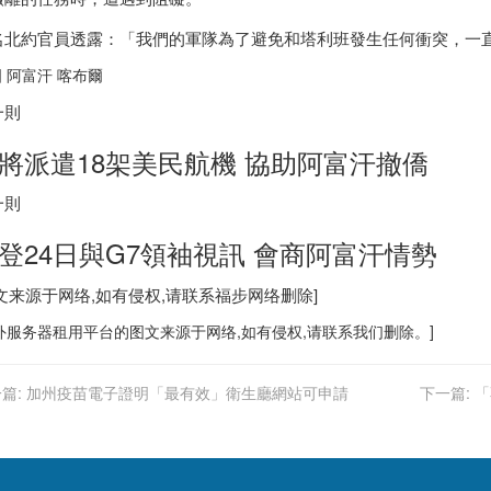
名北約官員透露：「我們的軍隊為了避免和塔利班發生任何衝突，一
 阿富汗 喀布爾
一則
將派遣18架美民航機 協助阿富汗撤僑
一則
登24日與G7領袖視訊 會商阿富汗情勢
图文来源于网络,如有侵权,请联系
福步
网络删除]
外服务器
租用平台的图文来源于网络,如有侵权,请联系我们删除。]
篇:
加州疫苗電子證明「最有效」衛生廳網站可申請
下一篇:
「