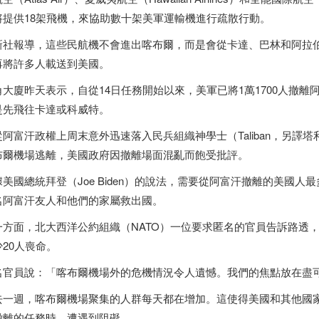
將提供18架飛機，來協助數十架美軍運輸機進行疏散行動。
新社報導，這些民航機不會進出喀布爾，而是會從卡達、巴林和阿拉
再將許多人載送到美國。
角大廈昨天表示，自從14日任務開始以來，美軍已將1萬1700人撤離
是先飛往卡達或科威特。
從阿富汗政權上周末意外迅速落入民兵組織神學士（Taliban，另
布爾機場逃離，美國政府因撤離場面混亂而飽受批評。
據美國總統拜登（Joe Biden）的說法，需要從阿富汗撤離的美國人最
名阿富汗友人和他們的家屬救出國。
一方面，北大西洋公約組織（NATO）一位要求匿名的官員告訴路透
少20人喪命。
名官員說：「喀布爾機場外的危機情況令人遺憾。我們的焦點放在盡
去一週，喀布爾機場聚集的人群每天都在增加。這使得美國和其他國
撤離的任務時，遭遇到阻礙。