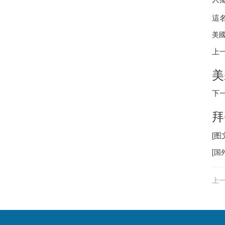
這
美國
上
美
下
拜
[
[
国
上一