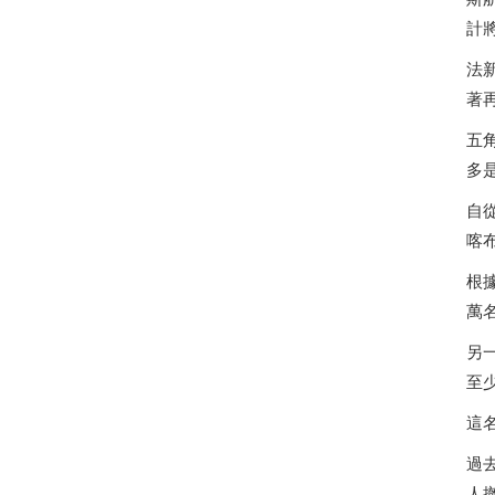
計
法
著
五
多
自
喀
根
萬
另
至
這
過
人