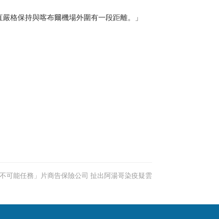
直嚴格保持與喀布爾機場外圍有一段距離。」
不可能任務」片商告保險公司 扯出阿湯哥染疫疑雲