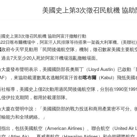
美國史上第3次徵召民航機 協
為22日喀布爾機場中，阿富汗人民排隊等待搭乘一架義大利軍機。(美聯社)
國
政府今天罕見動用「民間後備航空隊」機制，徵召數家美國主要航
，過去7天至少20人死於阿富汗機場混亂撤離場面。
大廈發布聲明表示，美國國防部長奧斯丁（Lloyd Austin）已啟動「民間後備航
RAF），來協助載運數萬名逃離阿富汗首都
喀布爾
（Kabul）飛抵
社報導，美國史上僅2次動用過民間後備航空隊，分別在1990至1991年波
入侵伊拉克期間，都用於載運部隊。
角大廈在聲明中說：「美國國防部的戰力投送和商用產業密不可分。
運輸能力和全球網絡。」
指出，包括美國航空（American Airlines）、聯合航空（United Air L
空（Atlas Air）、夏威夷航空（Hawaiian Airlines）和全能國際航空（O