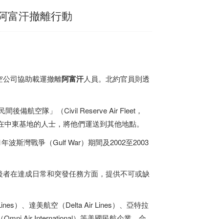
助阿富汗撤離行動
空公司協助載運撤離
阿富汗
人員。北約官員則透
空隊」（Civil Reserve Air Fleet，
美國在中東基地的人士，將他們運送到其他地點。
斯灣戰爭（Gulf War）期間及2002至2003
後者在達成日常和突發任務方面，提供不可或缺
ines）、達美航空（Delta Air Lines）、亞特拉
mni Air International）等美國民航企業，合