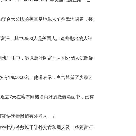
伯聯合大公國的美軍基地載人前往歐洲國家，接
阿富汗，其中2500人是美國人。這些撤出的人許
譯塔利班）手中，數以萬計阿富汗人和外國人試圖從
多有1萬5000名。他還表示，白宮希望至少將5
，過去7天在喀布爾機場內外的撤離場面中，已有
可能快速撤離所有外國人。」
家在執行將數以千計外交官和國人及一些阿富汗