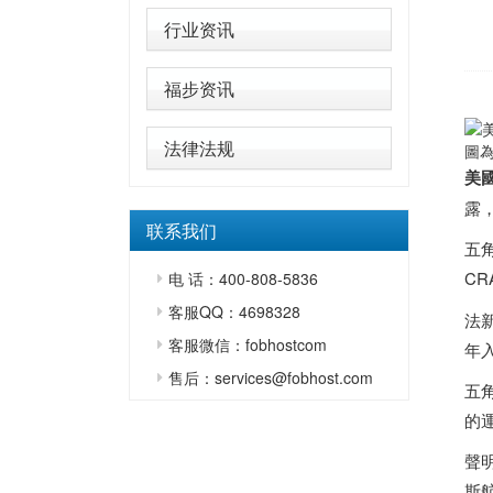
行业资讯
福步资讯
法律法规
圖
美
露
联系我们
五角
C
电 话：400-808-5836
客服QQ：4698328
法新
客服微信：fobhostcom
年
售后：services@fobhost.com
五
的
聲明
斯航