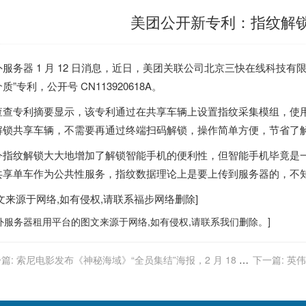
美团公开新专利：指纹解
外服务器
1 月 12 日消息，近日，美团关联公司北京三快在线科技
质”专利，公开号 CN113920618A。
查查专利摘要显示，该专利通过在共享车辆上设置指纹采集模组，
使
解锁共享车辆，不需要再通过终端扫码解锁
，操作简单方便，节省了
今指纹解锁大大地增加了解锁智能手机的便利性，但智能手机毕竟是
共享单车作为公共性服务，指纹数据理论上是要上传到服务器的，不
图文来源于网络,如有侵权,请联系
福步
网络删除]
外服务器
租用平台的图文来源于网络,如有侵权,请联系我们删除。]
篇:
索尼电影发布《神秘海域》“全员集结”海报，2 月 18 日
下一篇:
英伟
美上映