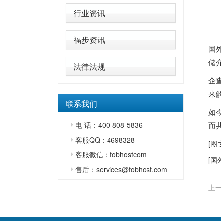
行业资讯
福步资讯
国
储介
法律法规
企
来
联系我们
如
电 话：400-808-5836
而
客服QQ：4698328
[
客服微信：fobhostcom
[
国
售后：services@fobhost.com
上一
北