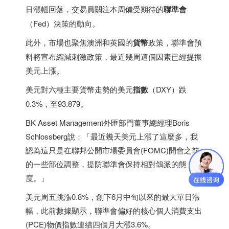
日漲幅回落，交易員關注本周備受期待的
聯準會
（Fed）決策的動向。
此外，市場也聚焦澳洲和英國的
貨幣
政策，聯準會預
料將宣布縮減刺激政策，最近幾周這個因素已經提振
美元上漲。
美元對六種主要貨幣走勢的美元
指數
（DXY）跌
0.3%，至93.879。
BK Asset Management外匯部門董事總經理Boris
Schlossberg說：「最近幾天美元上漲了這麼多，我
認為這只是在聯邦公開市場委員會(FOMC)開會之前
的一些部位調整，提防聯準會保持相對鴿派的態
度。」
美元周五跳漲0.8%，創下6月中旬以來的最大單日漲
幅，此前數據顯示，聯準會偏好的核心個人消費支出
(PCE)物價指數連續四個月大漲3.6%。