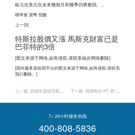
歐元兌美元在未來幾個月和幾季仍將脆弱。」
聯準會 貨幣 指數
上一則
特斯拉股價又漲 馬斯克財富已是
巴菲特的3倍
[图文来源于网络,如有侵权,请联系
福步
网络删除]
[
国外服务器
租用平台的图文来源于网络,如有侵权,请联系
我们删除。]
上一篇:
高德车道级导航高
下一篇:
韩国电信 KT 就“网
清版上线：应用北斗卫星导
络瘫痪事件”正式道歉，称将
航系统，覆盖市面大部分手
尽快制定补偿方案
机
7× 24小时服务热线
400-808-5836