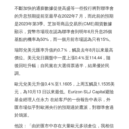
不斷加快的通膨數據促使高盛等一些投行將對聯準會
的升息預期提前至最早在2022年7 月，而此前的預期
是2023年第3季。芝加哥商品交易所(CME)期貨數據
顯示，貨幣市場現在認為聯準會到明年6月升息25個
基點的機率為50%，而一個月前市場認為只有15%。
瑞郎兌美元匯率升值約0.7％，觸及去年8月以來最高
價位。美元兌日圓盤中一度上漲0.4％至114.44，隨
後回吐升幅；自民黨在大選得票過半，結果優於民
調。
歐元兌美元升值0.4％至1.1605，上周五觸及1.1535美
元，為10月13 日以來最低。Eurizon SLJ Capital避險
基金經理人任永力 在給客戶的一份報告中表示，外
匯市場似乎對歐洲央行的預期過於鷹派，對聯準會過
於鴿派。
他說：「由於匯市中存在大量歐元多頭倉位，我相信