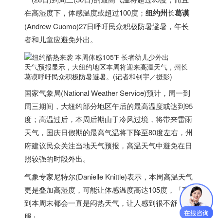
在高湿度下，体感温度或超过100度；
纽约州
长
葛谟
(Andrew Cuomo)27日呼吁民众积极防暑避暑，年长
者和儿童应避免外出。
天气预报显示，大纽约地区本周将迎来高温天气，州长
葛谟呼吁民众积极防暑避暑。(记者和钊宇／摄影)
国家气象局(National Weather Service)预计，周一到
周三期间，大纽约部分地区午后的最高温度或达到95
度；高温过后，本周后期由于冷风过境，将带来雷雨
天气，国庆日假期的最高气温将下降至80度左右，州
府建议民众关注当地天气预报，高温天气中避免在日
照较强的时段外出。
气象专家尼特尔(Danielle Knittle)表示，本周高温天气
更是叠加高湿度，可能让体感温度高达105度，「直
到本周末都会一直是闷热天气，让人感到很不舒
服」。