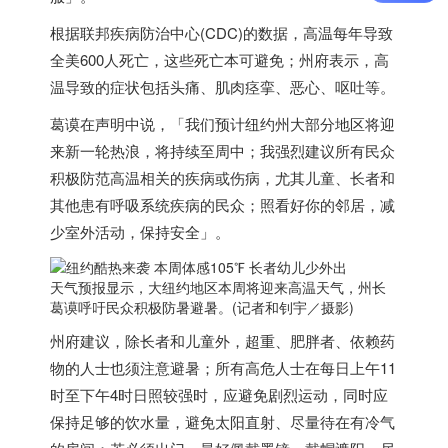
根据联邦疾病防治中心(CDC)的数据，高温每年导致
全美600人死亡，这些死亡本可避免；州府表示，高
温导致的症状包括头痛、肌肉痉挛、恶心、呕吐等。
葛谟在声明中说，「我们预计纽约州大部分地区将迎
来新一轮热浪，将持续至周中；我强烈建议所有民众
积极防范高温相关的疾病或伤病，尤其儿童、长者和
其他患有呼吸系统疾病的民众；照看好你的邻居，减
少室外活动，保持安全」。
天气预报显示，大纽约地区本周将迎来高温天气，州长
葛谟呼吁民众积极防暑避暑。(记者和钊宇／摄影)
州府建议，除长者和儿童外，超重、肥胖者、依赖药
物的人士也须注意避暑；所有高危人士在每日上午11
时至下午4时日照较强时，应避免剧烈运动，同时应
保持足够的饮水量，避免太阳直射、尽量待在有冷气