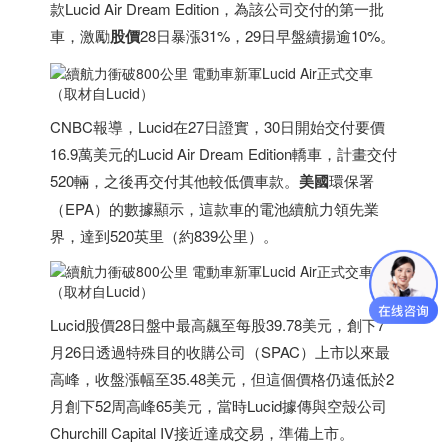
款Lucid Air Dream Edition，為該公司交付的第一批
車，激勵
股價
28日暴漲31%，29日早盤續揚逾10%。
（取材自Lucid）
CNBC報導，Lucid在27日證實，30日開始交付要價
16.9萬美元的Lucid Air Dream Edition轎車，計畫交付
520輛，之後再交付其他較低價車款。
美國
環保署
（EPA）的數據顯示，這款車的電池續航力領先業
界，達到520英里（約839公里）。
（取材自Lucid）
Lucid股價28日盤中最高飆至每股39.78美元，創下7
月26日透過特殊目的收購公司（SPAC）上市以來最
高峰，收盤漲幅至35.48美元，但這個價格仍遠低於2
月創下52周高峰65美元，當時Lucid據傳與空殼公司
Churchill Capital IV接近達成交易，準備上市。