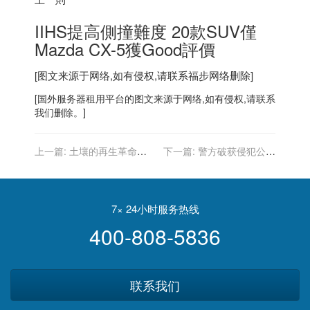
IIHS提高側撞難度 20款SUV僅
Mazda CX-5獲Good評價
[图文来源于网络,如有侵权,请联系
福步
网络删除]
[
国外服务器
租用平台的图文来源于网络,如有侵权,请联系
我们删除。]
上一篇:
土壤的再生革命：
下一篇:
警方破获侵犯公民
碳农业未来可期
个人信息案：数据 54 亿多
条，通过网络平台以查询、
出售等方式牟利
7× 24小时服务热线
400-808-5836
联系我们