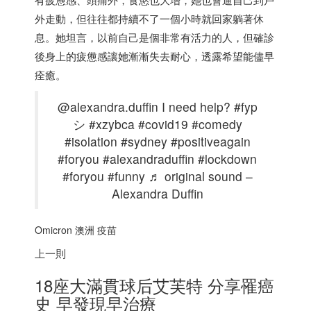
外走動，但往往都持續不了一個小時就回家躺著休
息。她坦言，以前自己是個非常有活力的人，但確診
後身上的疲憊感讓她漸漸失去耐心，透露希望能儘早
痊癒。
@alexandra.duffin I need help? #fyp
シ #xzybca #covid19 #comedy
#isolation #sydney #positiveagain
#foryou #alexandraduffin #lockdown
#foryou #funny ♬ original sound –
Alexandra Duffin
Omicron 澳洲 疫苗
上一則
18座大滿貫球后艾芙特 分享罹癌
史 早發現早治療