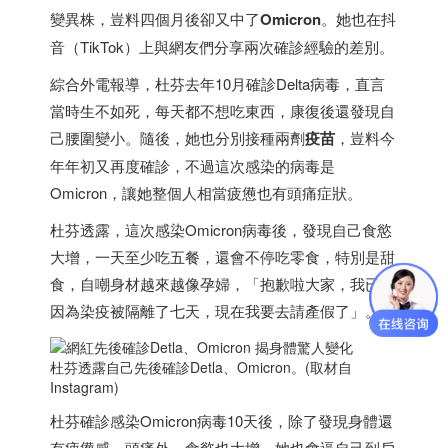
變異株，豈料四個月後卻又中了
Omicron
。她也在抖
音（TikTok）上與網友們分享兩次確診經驗的差別。
綜合外電報導，杜芬去年10月確診Delta病毒，直言
當時生不如死，每天都不想吃東西，康復後還發現自
己腰圍變小。隨後，她也分別接種兩劑
疫苗
，豈料今
年年初又再度確診，不過這次感染的病毒是
Omicron，讓她整個人相當疲憊也有頭痛症狀。
杜芬透露，這次感染Omicron病毒後，發現自己食慾
大增，一天至少吃五餐，還會不停吃零食，特別是甜
食，自嘲身材越來越像孕婦，「抱歉啦大家，我已經
因為染疫被隔離了七天，現在我要去請產假了」。
杜芬透露自己先後確診Detla、Omicron。(取材自
Instagram)
杜芬確診感染Omicron病毒10天後，除了發現身體還
有疲憊感、頭痛外，食慾也大增，她也會逼自己到戶