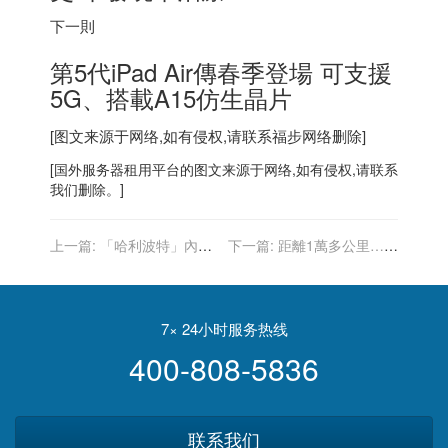
下一則
第5代iPad Air傳春季登場 可支援
5G、搭載A15仿生晶片
[图文来源于网络,如有侵权,请联系
福步
网络删除]
[
国外服务器
租用平台的图文来源于网络,如有侵权,请联系
我们删除。]
上一篇:
「哈利波特」內訌
下一篇:
距離1萬多公里…東
「榮恩」眼中的JK羅琳變成
加火山噴發 祕魯掀巨浪釀2
這樣
死
7× 24小时服务热线
400-808-5836
联系我们