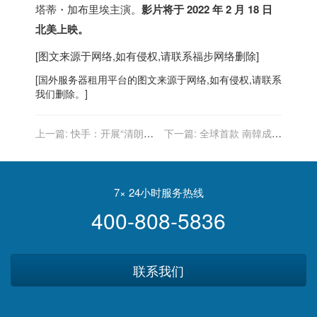
塔蒂・加布里埃主演。
影片将于 2022 年 2 月 18 日
北美上映。
[图文来源于网络,如有侵权,请联系
福步
网络删除]
[
国外服务器
租用平台的图文来源于网络,如有侵权,请联系
我们删除。]
上一篇:
快手：开展“清朗・
下一篇:
全球首款 南韓成功
打击流量造假、黑公关、网
研發試劑 可檢測Omicron等
络水军”专项整治行动
5變異株
7× 24小时服务热线
400-808-5836
联系我们