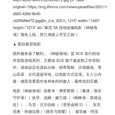
original=”https://img.ithome.com/newsuploadfiles/2021/12/f2
d920-428d-9b45-
c62f9df9ef72.jpg@s_2,w_820,h_1215″ width=”1440″
height=”1215″ alt=”索尼 3A 游戏改编电影《神秘海
域》预告上线，
荷兰
弟踏上寻宝之旅”>
▲ 图自索尼电影
国外服务器
了解到，《神秘海域》是 SCE 发行的动
作冒险游戏系列，主要由 SCE 旗下顽皮狗工作室制
作。游戏设定在原始丛林、热带雨林、沙漠腹地、雪
山高原、古代遗迹等地，以电影方式呈现。主人公内
森・德雷克要面对各种各样的敌人，最终找到宝藏。
电影《神秘海域》由鲁本・弗雷斯彻（《毒液：致命
守护者》）执导，汤姆・赫兰德（《蜘蛛侠：英雄远
征》），马克・沃尔伯格（《变形金刚 5》）、安东
尼奥・班德拉斯 (《痛苦与荣耀》) 、索菲娅・阿里、