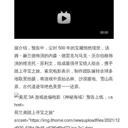
据介绍，预告中，尘封 500 年的宝藏悄然现世，汤
姆・赫兰德饰演的内森・德雷克与马克・沃尔伯格饰
演的维克托・苏利文，组成最强寻宝猎人组合，携手
踏上寻宝之旅。索尼电影表示，制作团队辗转全球多
地取景拍摄，将游戏中原始丛林、沙漠腹地、雪山高
原、古代遗迹等绝色美景一一还原。
荷兰弟踏上寻宝之旅”
srcset=”https://img.ithome.com/newsuploadfiles/2021/12/f2f
d920-428d-9b45-c62f9df9ef72.jpg 2x” data-