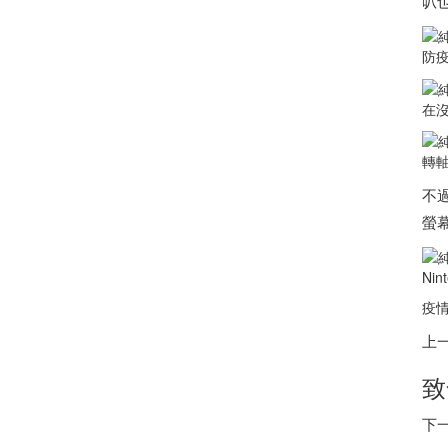
叭
防
在
轉
不
螢
Ni
疫
上
致
下