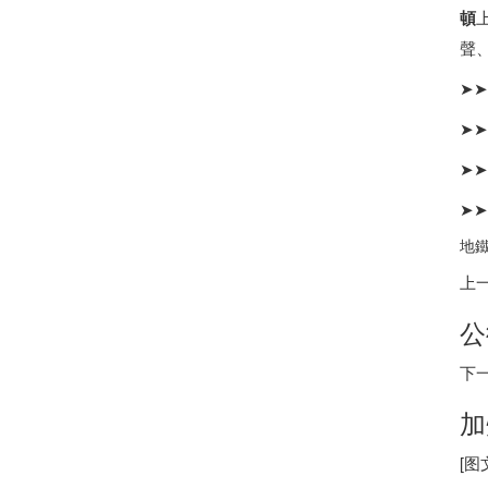
頓
聲
➤
➤
➤➤
➤
地鐵
上
公
下
加
[