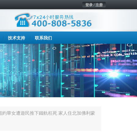
登录 / 注册
技术支持
联系我们
紐約華女遭遊民推下鐵軌枉死 家人住北加佛利蒙