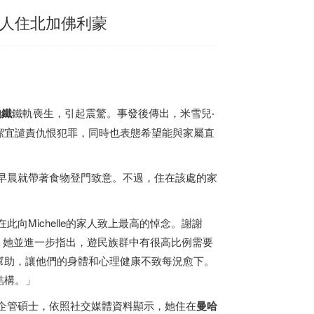
家人住北加佛利蒙
地鐵
鐵軌喪生，引起震驚。事發後傳出，米雪兒‧
潔宜譴責仇恨犯罪，同時也表態希望能與家屬直
早晨就帶著食物登門致意。不過，住在該處的家
向Michelle的家人致上最高的悼念。謝謝
助。」她並進一步指出，遊民族群中有很高比例需要
幫助，讓他們的身體和心理健康不致每況愈下。
結構。」
ess）的企管碩士，依照社交媒體資料顯示，她住在
曼哈