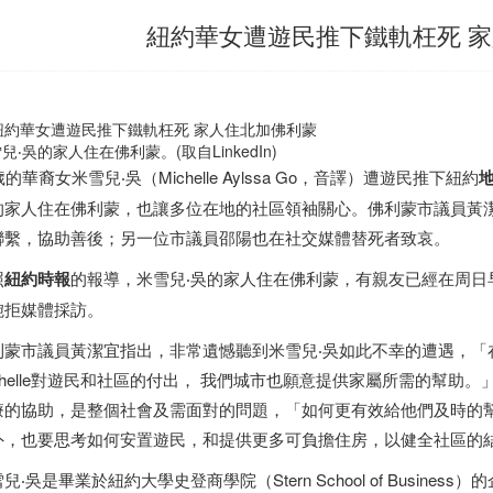
紐約華女遭遊民推下鐵軌枉死 
兒‧吳的家人住在佛利蒙。(取自LinkedIn)
歲的華裔女米雪兒‧吳（Michelle Aylssa Go，音譯）遭遊民推下紐約
的家人住在佛利蒙，也讓多位在地的社區領袖關心。佛利蒙市議員黃
聯繫，協助善後；另一位市議員邵陽也在社交媒體替死者致哀。
照
紐約時報
的報導，米雪兒‧吳的家人住在佛利蒙，有親友已經在周日
婉拒媒體採訪。
利蒙市議員黃潔宜指出，非常遺憾聽到米雪兒‧吳如此不幸的遭遇，「在此
ichelle對遊民和社區的付出， 我們城市也願意提供家屬所需的幫
療的協助，是整個社會及需面對的問題，「如何更有效給他們及時的
外，也要思考如何安置遊民，和提供更多可負擔住房，以健全社區的
兒‧吳是畢業於紐約大學史登商學院（Stern School of Busin