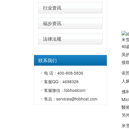
行业资讯
福步资讯
法律法规
米雪
40
吳
联系我们
接
依
电 话：400-808-5836
人
客服QQ：4698328
客服微信：fobhostcom
佛
售后：services@fobhost.com
M
醫
另
米雪