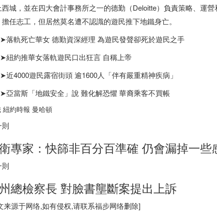
上西城，並在四大會計事務所之一的德勤（Deloitte）負責策略、
、擔任志工，但居然莫名遭不認識的遊民推下地鐵身亡。
➤➤落軌死亡華女 德勤資深經理 為遊民發聲卻死於遊民之手
➤➤紐約推華女落軌遊民口出狂言 自稱上帝
➤近4000遊民露宿街頭 逾1600人「伴有嚴重精神疾病」
➤➤亞當斯「地鐵安全」說 難化解恐懼 華裔乘客不買帳
 紐約時報 曼哈頓
一則
衛專家：快篩非百分百準確 仍會漏掉一些
一則
州總檢察長 對臉書壟斷案提出上訴
图文来源于网络,如有侵权,请联系
福步
网络删除]