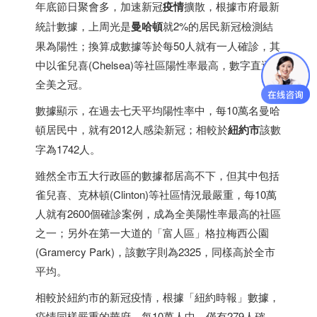
年底節日聚會多，加速新冠
疫情
擴散，根據市府最新
統計數據，上周光是
曼哈頓
就2%的居民新冠檢測結
果為陽性；換算成數據等於每50人就有一人確診，其
中以雀兒喜(Chelsea)等社區陽性率最高，數字直逼
全美之冠。
數據顯示，在過去七天平均陽性率中，每10萬名曼哈
頓居民中，就有2012人感染新冠；相較於
紐約市
該數
字為1742人。
雖然全市五大行政區的數據都居高不下，但其中包括
雀兒喜、克林頓(Clinton)等社區情況最嚴重，每10萬
人就有2600個確診案例，成為全美陽性率最高的社區
之一；另外在第一大道的「富人區」格拉梅西公園
(Gramercy Park)，該數字則為2325，同樣高於全市
平均。
相較於紐約市的新冠疫情，根據「紐約時報」數據，
疫情同樣嚴重的華府，每10萬人中，僅有279人確