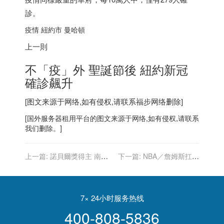
診。
疫情 紐約市 曼哈頓
上一則
不「疫」外 聖誕節後 紐約新冠
確診飆升
[图文来源于网络,如有侵权,请联系
福步
网络删除]
[
国外服务器
租用平台的图文来源于网络,如有侵权,请联系
我们删除。]
上一篇:
諾貝爾獎得主 南非
下一篇:
NBA／詹姆斯扛中
屠圖大主教國葬在開普敦進
鋒打造紀錄之夜 主帥：比賽
行
變更輕鬆
7× 24小时服务热线
400-808-5836