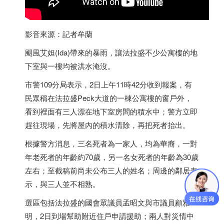
影音來源：記者牟蘭
颶風艾妲(Ida)帶來的暴雨，讓法拉盛不少公寓樓的地
下室與一樓均被洪水淹沒。
市警109分局表示，2日上午11時42分收到報案，有
民眾稱在法拉盛Peck大道的一棟公寓樓的窗戶外，
看到裡面有三人漂在地下室房間的積水中；警方立即
趕往現場，先將屋內的積水清除，再把死者抬出。
根據警方消息，三名死者為一家人，均為華裔，一對
年老死者的年齡約70歲，另一名女死者的年齡為30歲
左右；至截稿前尚未公布三人的姓名；周邊的鄰居表
示，與三人並不相熟。
選區包括法拉盛的國會眾議員孟昭文與市議員顧雅
明，2日到場幫助附近住戶申請援助；兩人對災情中