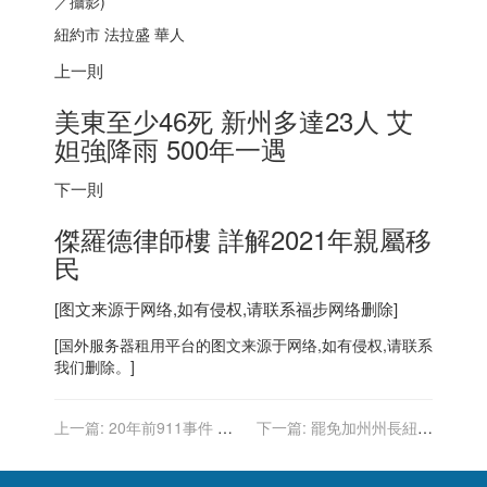
／攝影)
紐約市 法拉盛 華人
上一則
美東至少46死 新州多達23人 艾
妲強降雨 500年一遇
下一則
傑羅德律師樓 詳解2021年親屬移
民
[图文来源于网络,如有侵权,请联系
福步
网络删除]
[
国外服务器
租用平台的图文来源于网络,如有侵权,请联系
我们删除。]
上一篇:
20年前911事件 網
下一篇:
罷免加州州長紐森
路不發達 美國人緊盯這3名
最新民調： 58%反對 39%
主播播報
支持