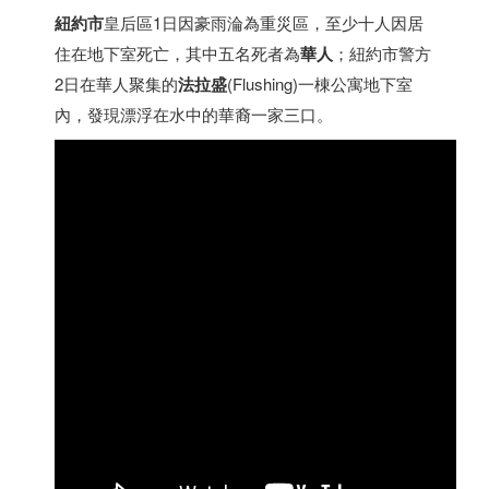
紐約市
皇后區1日因豪雨淪為重災區，至少十人因居
住在地下室死亡，其中五名死者為
華人
；紐約市警方
2日在華人聚集的
法拉盛
(Flushing)一棟公寓地下室
內，發現漂浮在水中的華裔一家三口。