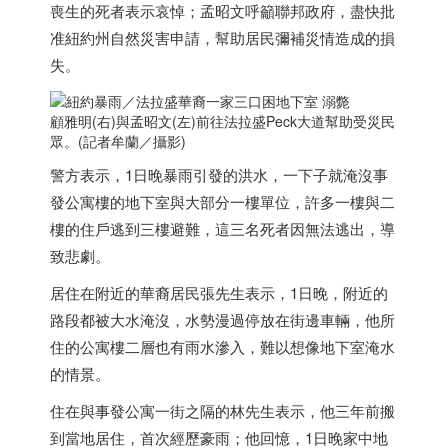
喪生的死者表示哀悼；孟昭文呼籲聯邦政府，盡快批
准紐約州自然災害申請，幫助居民彌補災情造成的損
失。
顧雅明(右)與孟昭文(左)前往法拉盛Peck大道幫助受災民
眾。(記者牟蘭／攝影)
警方表示，1日晚暴雨引發的洪水，一下子就淹沒事
發公寓樓的地下室與大部分一樓單位，許多一樓與二
樓的住戶逃到三樓避難，這三名死者因無法逃出，導
致悲劇。
居住在附近的華裔居民張先生表示，1日晚，附近的
路段都被大水淹沒，水勢漫過停放在街邊車輛，他所
住的公寓樓二層也有雨水滲入，難以想像地下室淹水
的情景。
住在與事發公寓一街之隔的林先生表示，他三年前搬
到當地居住，首次經歷豪雨；他回憶，1日晚家中地