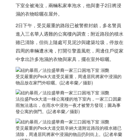
下室全被淹沒，兩輛私家車泡水，他與妻子2日將浸
濕的衣物晾曬在屋外。
2日下午，受災嚴重的路段已被警察封鎖，多名警員
進入三名華人遇難的公寓樓內調查；附近路段的積水
雖已清除，但街上隨處可見泥沙與建築垃圾，停放在
四周的車輛遭水淹，打開引擎蓋風乾，周邊住戶從家
中拿出許多泡濕的衣物與家具，擺在室外晾曬。
受災嚴重的Peck大道受災嚴重，周邊居民將家中浸濕的
物品放在家門外晾曬。(記者牟蘭／攝影)
法拉盛Peck大道一棟公寓樓的地下室內，一家三口因豪
雨無法逃出，在雨水中浸泡一夜才被警方發現；圖為事
發公寓的側門。(記者牟蘭／攝影)
受災嚴重的Peck大道交凱辛納大道附近路段的積水雖已
清除，周邊居民將家中浸濕的物品扔到街上。(記者牟蘭