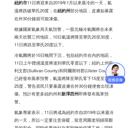
紐約市
11日將迎來自2019年1月以來最冷的一天，氣
溫將跌破華氏20度；在
紐約州
部分地區，皮膚如暴露
在外30分鐘就可能凍傷。
根據國家氣象局天氣預警，一股北極冷氣團將在未來
兩天吹襲三州地區，10日氣溫將降至華氏20至30度，
11日將跌至華氏20度以下。
冷氣團將於10日晚間下沉，包括紐約市在內的地區，
11日上午體感溫度將達到華氏零度以下；紐約上州蘇
利文郡(Sullivan County)和阿爾斯特郡(Ulster County)
已經發布風寒預警，氣溫將降至華氏零下15度至零下
25度，警告居民只要暴露皮膚在外30分鐘便會出現凍
傷。預計有更多紐約州和
新澤西州
即將發布風寒預
警。
氣象專家表示，11日將成為紐約市自2019年以來最冷
的一天，所以一定要注意保暖，留意周圍老弱婦孺鄰
居的安全，同時也要做好自家寵物的保護工作；同時