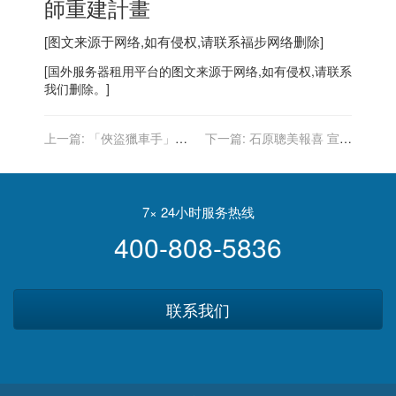
師重建計畫
[图文来源于网络,如有侵权,请联系
福步
网络删除]
[
国外服务器
租用平台的图文来源于网络,如有侵权,请联系
我们删除。]
上一篇:
「俠盜獵車手」母
下一篇:
石原聰美報喜 宣布
公司 以127億美元收購手遊
做人成功準備升格當新手媽
大廠Zynga
7× 24小时服务热线
400-808-5836
联系我们