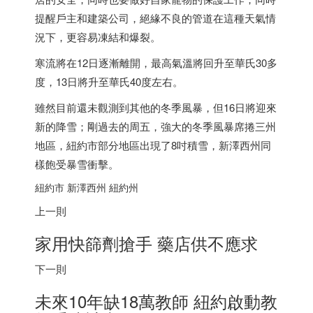
提醒戶主和建築公司，絕緣不良的管道在這種天氣情
況下，更容易凍結和爆裂。
寒流將在12日逐漸離開，最高氣溫將回升至華氏30多
度，13日將升至華氏40度左右。
雖然目前還未觀測到其他的冬季風暴，但16日將迎來
新的降雪；剛過去的周五，強大的冬季風暴席捲三州
地區，紐約市部分地區出現了8吋積雪，新澤西州同
樣飽受暴雪衝擊。
紐約市 新澤西州 紐約州
上一則
家用快篩劑搶手 藥店供不應求
下一則
未來10年缺18萬教師 紐約啟動教