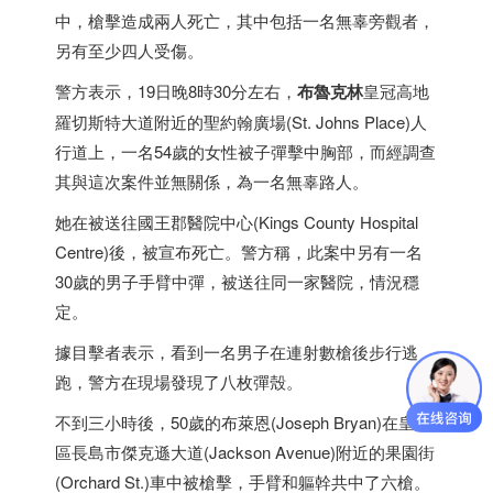
中，槍擊造成兩人死亡，其中包括一名無辜旁觀者，
另有至少四人受傷。
警方表示，19日晚8時30分左右，
布魯克林
皇冠高地
羅切斯特大道附近的聖約翰廣場(St. Johns Place)人
行道上，一名54歲的女性被子彈擊中胸部，而經調查
其與這次案件並無關係，為一名無辜路人。
她在被送往國王郡醫院中心(Kings County Hospital
Centre)後，被宣布死亡。警方稱，此案中另有一名
30歲的男子手臂中彈，被送往同一家醫院，情況穩
定。
據目擊者表示，看到一名男子在連射數槍後步行逃
跑，警方在現場發現了八枚彈殼。
不到三小時後，50歲的布萊恩(Joseph Bryan)在皇后
區長島市傑克遜大道(Jackson Avenue)附近的果園街
(Orchard St.)車中被槍擊，手臂和軀幹共中了六槍。