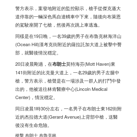
警方表示，案發地附近的監控顯示，槍手從傑克遜大
道停靠的一輛深色馬自達轎車中下來，隨後向布萊恩
的駕駛座開了七槍，然後再次跳上車逃逸。
同樣是在19日晚，一名39歲的男子在布魯克林海洋山
(Ocean Hill)漢考克街附近的薩拉託加大道上被擊中臀
部，就醫後情況穩定。
20日凌晨剛過，在
布朗士
莫特海芬(Mott Haven)東
141街附近的比克曼大道上，一名29歲的男子左腿中
槍，警方表示，槍聲是在一場涉及一群人的打鬥中發
出的，他被送往林肯醫療中心(Lincoln Medical
Center)，情況穩定。
同日凌晨1時30分左右，一名男子在布朗士東162街附
近的杰拉德大道(Gerard Avenue)上背部中槍，送醫
後沒有生命危險。
槍擊 布朗士 布魯克林