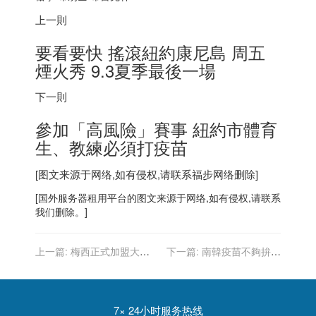
上一則
要看要快 搖滾紐約康尼島 周五
煙火秀 9.3夏季最後一場
下一則
參加「高風險」賽事 紐約市體育
生、教練必須打疫苗
[图文来源于网络,如有侵权,请联系
福步
网络删除]
[
国外服务器
租用平台的图文来源于网络,如有侵权,请联系
我们删除。]
上一篇:
梅西正式加盟大巴
下一篇:
南韓疫苗不夠拚命
黎 渴望贏更多冠軍盃 將披
向外催 國內卻出包一人打一
30號球衣
瓶輝瑞
7× 24小时服务热线