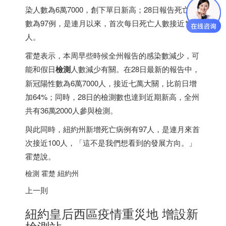
染人數為6萬7000，創下單日新高；28日報告死亡人
數為97例，是連月以來，首次每日死亡人數接近100
人。
霍楚表示，本周早些時候全州報告的感染數減少，可
能和假日
檢測
人數減少有關。在28日最新的報告中，
新冠陽性數為6萬7000人，接近七萬大關，比前日增
加64%；同時，28日的檢測數也達到近期新高，全州
共有36萬2000人參與檢測。
與此同時，紐約州新增死亡病例有97人，是連月來首
次接近100人，「這不是我們想看到的發展方向。」
霍楚說。
檢測 霍楚 紐約州
上一則
紐約皇后西區疫情重災地 增設新