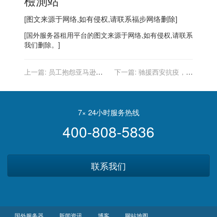
檢測站
[图文来源于网络,如有侵权,请联系
福步
网络删除]
[
国外服务器
租用平台的图文来源于网络,如有侵权,请联系
我们删除。]
上一篇:
员工抱怨亚马逊太
下一篇:
驰援西安抗疫，腾
冷酷：工伤后得不到赔偿，
讯捐赠 2000 万元
还不让休假
7× 24小时服务热线
400-808-5836
联系我们
国外服务器
新闻资讯
博客
网站地图