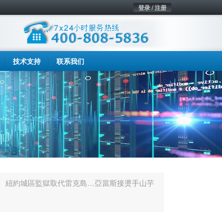
登录 / 注册
技术支持
联系我们
紐約城區監獄取代雷克島…亞當斯接燙手山芋