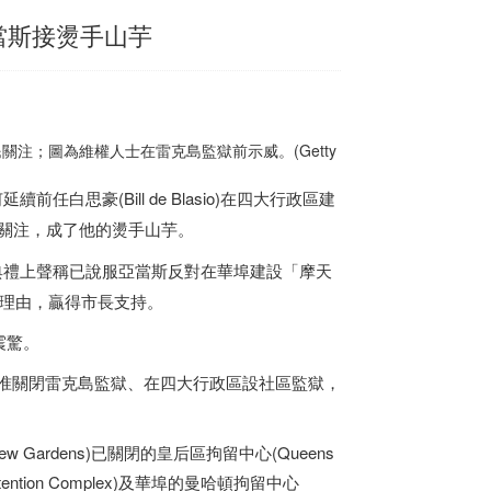
當斯接燙手山芋
注；圖為維權人士在雷克島監獄前示威。(Getty
)如何延續前任白思豪(Bill de Blasio)在四大行政區建
一直備受關注，成了他的燙手山芋。
日前在就職典禮上聲稱已說服亞當斯反對在華埠建設「摩天
獄的理由，贏得市長支持。
震驚。
議會成員批准關閉雷克島監獄、在四大行政區設社區監獄，
Gardens)已關閉的皇后區拘留中心(Queens
 Detention Complex)及華埠的曼哈頓拘留中心