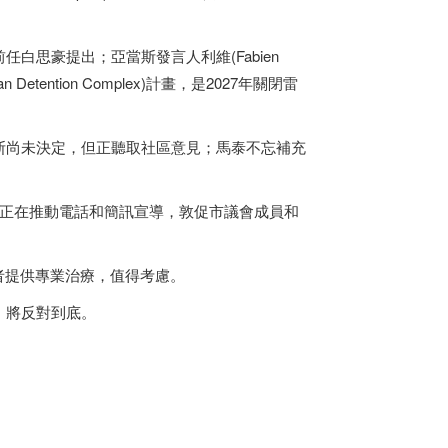
白思豪提出；亞當斯發言人利維(Fabien
tention Complex)計畫，是2027年關閉雷
斯尚未決定，但正聽取社區意見；馬泰不忘補充
的皇后區社區人士正在推動電話和簡訊宣導，敦促市議會成員和
者提供專業治療，值得考慮。
，將反對到底。