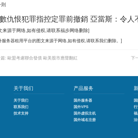
一則
數仇恨犯罪指控定罪前撤銷 亞當斯：令人
图文来源于网络,如有侵权,请联系
福步
网络删除]
外服务器
租用平台的图文来源于网络,如有侵权,请联系我们删除。]
篇:
歐盟考慮聯合發債 歐美股市應聲翻紅
下一
关于我们
产品服务
关于我们
国外服务器
国
联系我们
国外VPS
行
技术支持
国外虚拟主机
福
国外域名注册
法