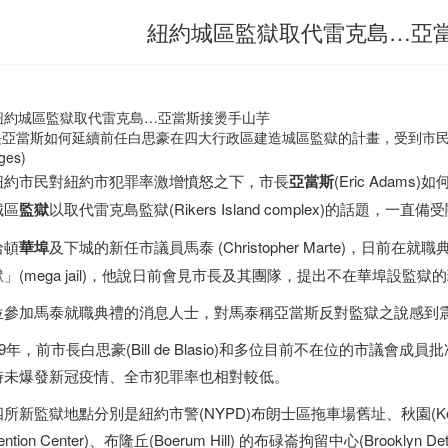
紐約城區監獄取代雷克島…亞
長亞當斯如何延續前任白思豪在四大行政區建造城區監獄的計畫，受到市民關
ges)
紐約市民對紐約市犯罪率激增憤怒之下，市長
亞當斯
(Eric Adams
城區
監獄
以取代雷克島監獄(Rikers Island complex)的話題，
哈頓
華埠
及下城的新任市議員馬泰 (Christopher Marte)，
」(mega jail)，他說日前會見市長及其團隊，提出不在華埠設監
位參加馬泰就職典禮的消息人士，對馬泰稱亞當斯反對監獄之說感到
19年，前市長白思豪(Bill de Blasio)和多位目前不在位的市
時未爆發新冠疫情、全市犯罪率也相對較低。
所新監獄地點分別是紐約市警(NYPD)布朗士區拖車場舊址、秋園(Kew 
tention Center)、布隆丘(Boerum Hill) 的布碌崙拘留中心(Brooklyn