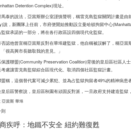
nhattan Detention Complex)現址。
對馬泰的說法，亞當斯辦公室謹慎聲明，稱雷克島監獄關閉計畫是由前任
vy)說，新團隊上任前，市府便開始推動設立曼哈頓拘留中心(Manhattan De
島監獄承諾的一部分，將在各行政區設四個現代化監獄。
泰否認他曾宣稱亞當斯反對在華埠建監獄，他自稱被誤解了，稱亞當
，「很高興市長聽取我的意見。」
保護聯盟(Community Preservation Coalition)背後
長考慮讓雷克島監獄綜合區現代化、取消四個社區監獄計畫。
聯盟稱，這個替代案可減少累犯、並為占監獄拘留者49%的精神病患
位皇后區警察說，皇后區秋園有頑固反對派，一旦政府支持建造監獄
 亞當斯 華埠
一則
商疾呼：地鐵不安全 紐約難復甦