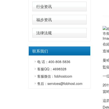
行业资讯
福步资讯
法律法规
市
Ima
在
联系我们
造
曼
电 话：400-808-5836
監獄
客服QQ：4698328
一
客服微信：fobhostcom
售后：services@fobhost.com
20
當
這四
De