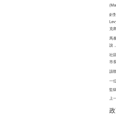
(Ma
針
Le
克
馬
說
社區
市
該
一
監獄
上
政