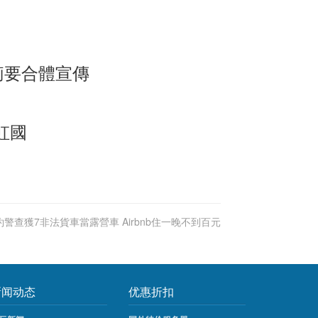
莉要合體宣傳
虹國
約警查獲7非法貨車當露營車 Airbnb住一晚不到百元
新闻动态
优惠折扣