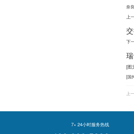
奈良
上
交
下
瑞
[
[
国
上一
7× 24小时服务热线