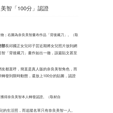
美智「100分」認證
人物；右圖為奈良美智畫布作品「背後藏刀」。（取
防部
長邱國正女兒邱子芸近期將女兒照片放到網
美智「背後藏刀」畫作如出一徹，該篇貼文甚至
網友都直呼，簡直是真人版的奈良美智角色，而
轉發到限時動態，還放上100分的貼圖，認證
至獲得奈良美智本人轉發認證。（取材自
享女兒的生活照，而追蹤名單只有奈良美智一人。