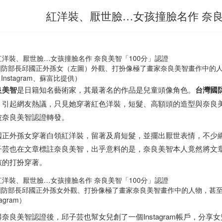
紅洋裝、厭世臉…女孩撞臉名作 奈良
國防部長邱國正外孫女（左圖）外觀、打扮像極了畫家奈良美智畫作中的
Instagram、蘇富比提供）
良美智
是日籍知名藝術家，其最著名的作品是兒童頭像角色。
台灣
國
，引起網友熱議，只見她穿著紅色洋裝，短髮、高額頭的造型與奈良
被奈良美智認證轉發。
國正外孫女穿著白領紅洋裝，留著及肩短髮，並擺出厭世表情，不少
子芸也在文章標註奈良美智，出乎意料的是，奈良美智本人竟然將文章
孩的打扮穿著。
國防部長邱國正外孫女外觀、打扮像極了畫家奈良美智畫作中的人物，甚
tagram）
得奈良美智認證後，邱子芸也幫女兒創了一個Instagram帳戶，分