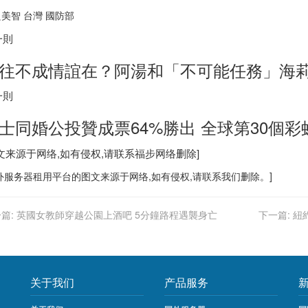
美智 台灣 國防部
一則
往不成情誼在？阿湯和「不可能任務」海
一則
士
同婚公投贊成票64%勝出 全球第30個彩
图文来源于网络,如有侵权,请联系
福步
网络删除]
外服务器
租用平台的图文来源于网络,如有侵权,请联系我们删除。]
篇:
英國女教師穿越公園上酒吧 5分鐘路程遇襲身亡
下一篇:
紐
关于我们
产品服务