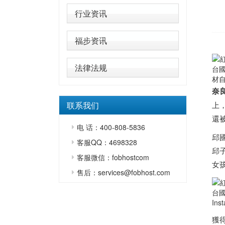
行业资讯
福步资讯
法律法规
台
材自
奈
联系我们
上
還
电 话：400-808-5836
邱
客服QQ：4698328
邱
客服微信：fobhostcom
女
售后：services@fobhost.com
台
Ins
獲