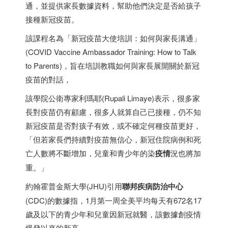
通，並提供家長數據資料，幫助他們決定是否給孩子
接種新冠疫苗。
該課程名為「新冠疫苗大使培訓：如何與家長溝通」
(COVID Vaccine Ambassador Training: How to Talk
to Parents)，旨在培訓教職如何與家長展開關於新冠
疫苗的對話，
該學院公衛專家利瑪耶(Rupali Limaye)表示，很多家
長對疫苗仍有顧慮，很多人就算自己已接種，仍不知
新冠疫苗是否對孩子有效，或不確定何種疫苗更好，
「但若家長們持續對疫苗無信心，新冠住院病例和死
亡人數將不斷增加，兒童和青少年的染
疫情
況也將加
重。」
約翰霍普金斯大學(JHU)引用
聯邦疾病防治中心
(CDC)的數據指，1月第一周全美平均每天有672名17
歲及以下的青少年和兒童因新冠就醫，該數據創疫情
爆發以來的新高。