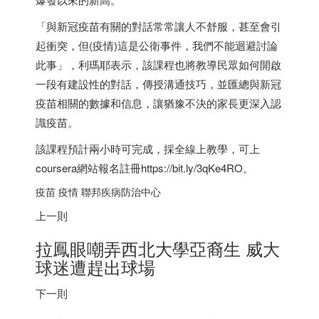
「與新冠疫苗有關的對話常常讓人不舒服，甚至會引
起衝突，但(疫情)這是公衛事件，我們不能迴避討論
此事」，利瑪耶表示，該課程也將教導民眾如何開啟
一段有建設性的對話，傳授溝通技巧，並匯總與新冠
疫苗相關的數據和信息，讓猶豫不決的家長更深入認
識疫苗。
該課程預計兩小時可完成，採全線上教學，可上
coursera網站報名註冊https://bit.ly/3qKe4RO。
疫苗 疫情 聯邦疾病防治中心
上一則
拉鳳眼嘲弄西北大學亞裔生 威大
球迷遭趕出球場
下一則