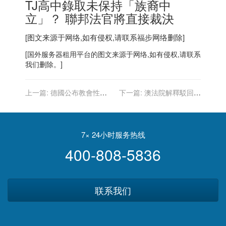
TJ高中錄取未保持「族裔中
立」？ 聯邦法官將直接裁決
[图文来源于网络,如有侵权,请联系
福步
网络删除]
[
国外服务器
租用平台的图文来源于网络,如有侵权,请联系
我们删除。]
上一篇:
德國公布教會性侵
下一篇:
澳法院解釋駁回約
兒童報告 前教宗本篤知情未
克維奇上訴理由：恐鼓勵反
行動
疫苗運動
7× 24小时服务热线
400-808-5836
联系我们