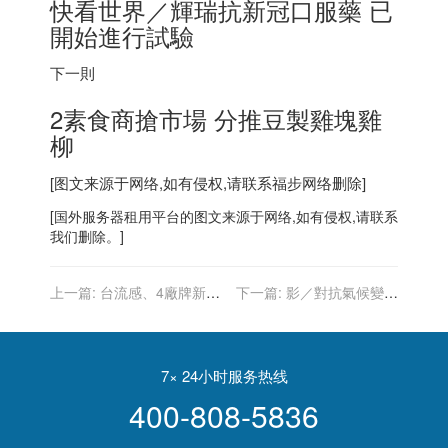
快看世界／輝瑞抗新冠口服藥 已
開始進行試驗
下一則
2素食商搶市場 分推豆製雞塊雞
柳
[图文来源于网络,如有侵权,请联系
福步
网络删除]
[
国外服务器
租用平台的图文来源于网络,如有侵权,请联系
我们删除。]
上一篇:
台流感、4廠牌新冠
下一篇:
影／對抗氣候變遷
疫苗下周同開打 醫院祭防呆
瑞典環保少女痛批各國毫無
機制
作為
7× 24小时服务热线
400-808-5836