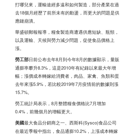
打哪兒來，運輸途經多遠和如何製造，部分產業在過
去18個月經歷了前所未有的動盪，而更大的問題是供
應鏈崩潰。
華盛頓郵報報導，糧食製造商遭遇供應短缺、瓶頸，
以及運輸、天候與勞力減少問題，促使食品價格上
漲。
勞工部
日前公布去年8月到今年8月的數據顯示，量販
通膨率攀升8.3%，這是2010年有紀錄以來最大年增
幅；漲價成本轉嫁給消費者，肉品、家禽、魚類和蛋
去年來漲5.9%，若比較2019年7月疫情前的數據則漲
15.7%。
勞工統計局表示，8月整體糧食價格比7月增加
0.4%，前幾個月的增幅更大。
美國
最大食品分銷商之一、西斯科(Sysco)食品公司
在最近季報中指出，食品通膨10.2%，上漲成本轉嫁