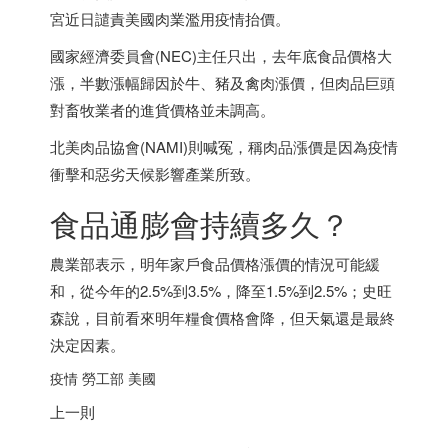
宮近日譴責美國肉業濫用疫情抬價。
國家經濟委員會(NEC)主任只出，去年底食品價格大
漲，半數漲幅歸因於牛、豬及禽肉漲價，但肉品巨頭
對畜牧業者的進貨價格並未調高。
北美肉品協會(NAMI)則喊冤，稱肉品漲價是因為疫情
衝擊和惡劣天候影響產業所致。
食品通膨會持續多久？
農業部表示，明年家戶食品價格漲價的情況可能緩
和，從今年的2.5%到3.5%，降至1.5%到2.5%；史旺
森說，目前看來明年糧食價格會降，但天氣還是最終
決定因素。
疫情 勞工部 美國
上一則