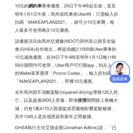
10元的
網約車
乘車優惠，24日下午4時起生效，直至
明年1月1日午夜；馬州居民乘坐Uber時，只需輸入折
扣碼「MAKEAPLAN2021」，就可少10元車費，每
人最多可使用兩次10元優惠。
該優惠項目由馬州交通廳(MDOT)與州長公路安全協
會(GHSA)合作推出，將提供總計1000個Uber乘車的
10元減免優惠，在24日下午4時至明年1月1日晚11時
59分期間均可使用，Uber用戶可打開app，到左上角
的Wallet菜單選擇「Promo Codes」，輸入折扣碼
「MAKEAPLAN2021」，即獲10元優惠。
去年馬州因不清醒駕駛(impaired driving)導致120人死
亡，以及超過2600人受傷，即便
疫情
期間路上車輛大
減，仍有1萬4170人因酒駕或受藥物影響駕駛被捕，
其中1345人是在感恩節和新年之間被捕。
GHSA執行主任艾德金斯(Jonathan Adkins)說，「已