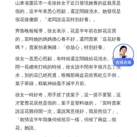
山東省棗莊市一名徐姓女子近日發現她養的盆栽竟是
假的，這半年來悉心照顧，還定鬧鐘澆水。她發現是
假花後傻眼，「老闆說這花特別好養」。
齊魯晚報報導，徐女表示，花是半年前在鮮花店買
的，當時她的媽媽擔心養不好，還問賣家「這花好養
嗎？」賣家拍著胸脯：「你放心，特別好養」
徐女一直悉心照顧，有時候還定鬧鐘給花澆水。但時
間一長總有打盹的時候，徐女說中間有半個月忘了澆
水，別的花已經死透，唯獨那兩盆花依舊屹立不倒，
葉子翠綠，精氣神絲毫不減半月前。
徐女一時好奇，用手搓了搓葉子，這一搓不要緊，這
才驚覺花居然是假的，葉子是塑料做的，「當時賣家
說這花難得開一次，還說寓意很好，我居然信了」、
「敢情這半年我像伺候祖宗一樣，伺候了兩盆…假
花」她說。