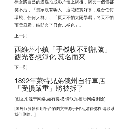
徐女將自己的遭遇拍成影片發上網後，網友一個個都
笑不活，「賣家沒有騙人，這花確實好養，適合任何
環境、任何人群」、「夏天不怕太陽暴曬，冬天不怕
雨雪風霜，時間久了只會…褪色」。
上一則
西維州小鎮「手機收不到訊號」
觀光客想淨化 慕名而來
下一則
1892年萊特兄弟俄州自行車店
「受損嚴重」將被拆了
[图文来源于网络,如有侵权,请联系
福步
网络删除]
[
国外服务器
租用平台的图文来源于网络,如有侵权,请联系
我们删除。]