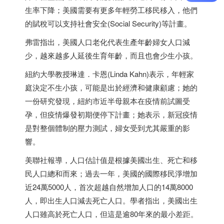
生率下降；美國需要有更多年輕勞工移民移入，他們
的賦稅可以支持社會安全(Social Security)等計畫。
弗雷指出，美國人口老化代表生產年齡婦女人口減
少，越來越多人延後生育年齡，而且也會少生小孩。
紐約大學教授琳達．卡恩(Linda Kahn)表示，年輕家
庭決定不生小孩，可能是出於經濟和健康顧慮；她的
一份研究發現，紐約市近半母親本在疫情前試圖受
孕，但疫情爆發初期便停下計畫；她表示，新冠疫情
是對整個體制的壓力測試，婦女受到尤其嚴重的影
響。
美聯社報導，人口估計值是根據美國出生、死亡和移
民人口總和而來；過去一年，美國的國際移民淨增加
近24萬5000人，首次超越自然增加人口的14萬8000
人，即出生人口減去死亡人口。學者指出，美國出生
人口雖高於死亡人口，但這是逾80年來的最小差距。