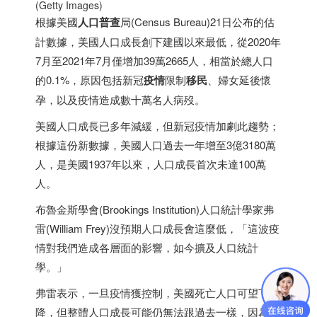
(Getty Images)
根據美國
人口普查
局(Census Bureau)21日公布的估
計數據，美國人口成長創下建國以來最低，從2020年
7月至2021年7月僅增加39萬2665人，相當於總人口
的0.1%，原因包括新冠
疫情
限制
移民
、婦女延後懷
孕，以及疫情造成數十萬名人病歿。
美國人口成長已多年減緩，但新冠疫情加劇此趨勢；
根據這份新數據，美國人口過去一年增至3億3180萬
人，是美國1937年以來，人口成長首次未達100萬
人。
布魯金斯學會(Brookings Institution)人口統計學家弗
雷(William Frey)沒預期人口成長會這麼低，「這波疫
情對我們造成各層面的影響，如今擴及人口統計
學。」
弗雷表示，一旦疫情獲控制，美國死亡人口可望下
降，但整體人口成長可能仍無法跟過去一樣，因為出