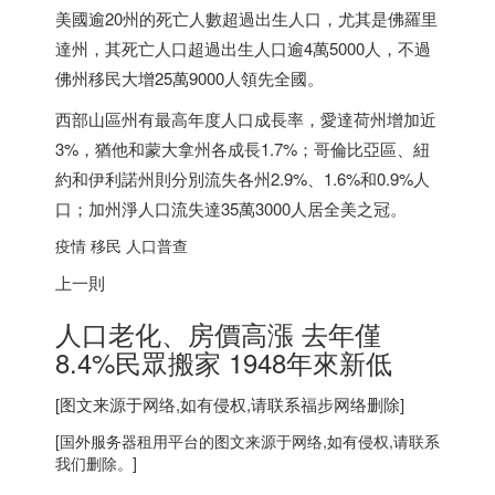
美國逾20州的死亡人數超過出生人口，尤其是佛羅里
達州，其死亡人口超過出生人口逾4萬5000人，不過
佛州移民大增25萬9000人領先全國。
西部山區州有最高年度人口成長率，愛達荷州增加近
3%，猶他和蒙大拿州各成長1.7%；哥倫比亞區、紐
約和伊利諾州則分別流失各州2.9%、1.6%和0.9%人
口；加州淨人口流失達35萬3000人居全美之冠。
疫情 移民 人口普查
上一則
人口老化、房價高漲 去年僅
8.4%民眾搬家 1948年來新低
[图文来源于网络,如有侵权,请联系
福步
网络删除]
[
国外服务器
租用平台的图文来源于网络,如有侵权,请联系
我们删除。]