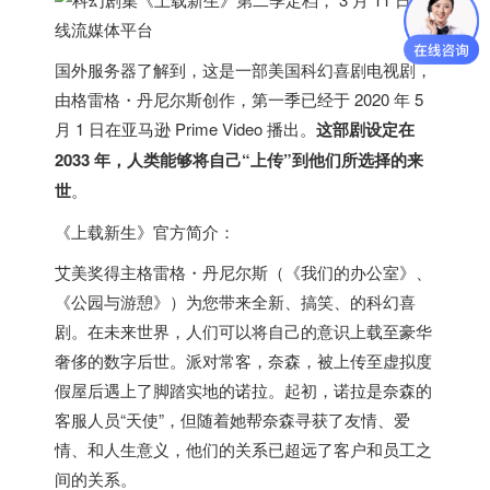
国外服务器
了解到，这是一部
美国
科幻喜剧电视剧，
由格雷格・丹尼尔斯创作，第一季已经于 2020 年 5
月 1 日在亚马逊 Prime Video 播出。
这部剧设定在
2033 年，人类能够将自己“上传”到他们所选择的来
世
。
《上载新生》官方简介：
艾美奖得主格雷格・丹尼尔斯（《我们的办公室》、
《公园与游憩》）为您带来全新、搞笑、的科幻喜
剧。在未来世界，人们可以将自己的意识上载至豪华
奢侈的数字后世。派对常客，奈森，被上传至虚拟度
假屋后遇上了脚踏实地的诺拉。起初，诺拉是奈森的
客服人员“天使”，但随着她帮奈森寻获了友情、爱
情、和人生意义，他们的关系已超远了客户和员工之
间的关系。