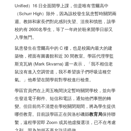
Unified）16 日全面開學上課，但是唯有雪爾高中
（Schurr High）除外，因為該校發生鼠患暫時關閉兩
週。教師和家長們對此感到失望、沮喪和憤怒，該學
校約有 2600名學生，等了一年終於盼來開學日卻又
入學無門。
鼠患發生在雪爾高中的 C 樓，也是校園內最大的建
築物，裡面有圖書館和近 30 間教室。學區代理學監
斯克瓦納 (Mark Skvarna) 週一表示，「我不相信老
鼠沒有進入空調管道，我不希望孩子們呼吸這種空
氣。」他希望在開學前對學校進行檢查。
學區官員們在上周五晚間決定暫時關閉學校，並向學
生發送電子郵件、短信和電話，通知他們事態的轉
變。但目前尚不清楚在學校關閉期間，將為學生提供
哪些教育。目前該學區正在與洛杉磯縣
教育局
保持聯
繫，遠程學習即 Zoom 或其他虛擬選項，已不在考慮
之列，因為加州不再允許這樣做。