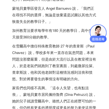
蒙地貝婁學區發言人 Angel Barnuevo 說，「我們正
在尋找不同的選擇，無論是放棄還是試圖以其他方式
恢復失去的教學日子。」
加州教育法要求每學年有180 天的教學日，高中生每
天接受360分鐘的教學。
在雪爾高中擔任特殊教育教師 27 年的查韋斯（Paul
Chavez）說，學校多年來一直存在鼠患問題，本來
問題沒那麼嚴重，但是由於大流行以及在教室裡沒有
人，於是老鼠們就跑到了教室裏面，到處撒尿拉屎。
查韋斯說，他和其他老師對這種情況感到沮喪和憤
怒。對於將要發生的事情沒有明確的方向。
家長們也同樣不高興。「這令人失望，也有點沮
喪」。蒙地貝婁市居民佩特魯齊 (Dina Petruzzi) 說，
她的兒子就讀雪爾高中。雖然人們正在經歷可怕的一
年，但仍然有更多的透明度或更多的努力來使這所學