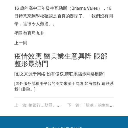
16 歲的高中三年級生瓦勒斯（Brianna Valles），16
日特意來到學校確認是否真的關閉了。「我們沒有開
學，這很令人難過」。
學區 教育局 加州
上一則
疫情效應 醫美業生意興隆 眼部
整形最熱門
[图文来源于网络,如有侵权,请联系
福步
网络删除]
[
国外服务器
租用平台的图文来源于网络,如有侵权,请联系
我们删除。]
上一篇:
搶銀行…劫匪、經
下一篇:
「解凍」的生魚片
理面對面 一個玩菜刀 一個
其實很新鮮？內行人曝真相
滑手機