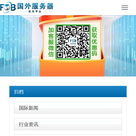
Toggl
navig
归档
国际新闻
行业资讯