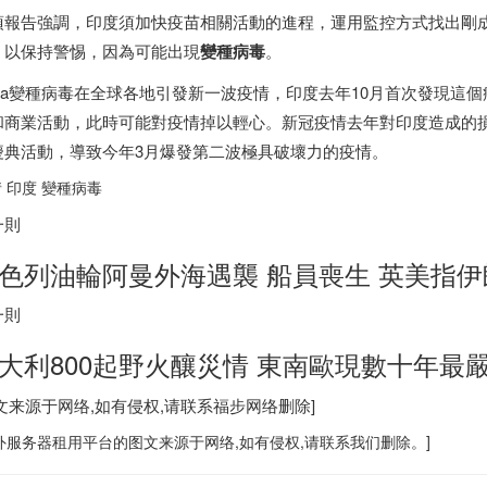
項報告強調，
印度
須加快疫苗相關活動的進程，運用監控方式找出剛
，以保持警惕，因為可能出現
變種病毒
。
elta變種病毒在全球各地引發新一波疫情，
印度
去年10月首次發現這
和商業活動，此時可能對疫情掉以輕心。新冠疫情去年對
印度
造成的
慶典活動，導致今年3月爆發第二波極具破壞力的疫情。
情
印度
變種病毒
一則
色列
油輪阿曼外海遇襲 船員喪生 英美指
伊
一則
大利800起野火釀災情 東南歐現數十年最
图文来源于网络,如有侵权,请联系
福步
网络删除]
外服务器
租用平台的图文来源于网络,如有侵权,请联系我们删除。]