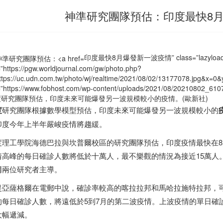
神準研究團隊預估：印度最快8
印度最快8月爆發新一波疫情” class=”lazyload”
=”https://pgw.worldjournal.com/gw/photo.php?
ttps://uc.udn.com.tw/photo/wj/realtime/2021/08/02/13177078.jpg&
=”https://www.fobhost.com/wp-content/uploads/2021/08/20210802_6107
度
研究團隊預估，
印度
未來可能爆發另一波規模較小的疫情。(歐新社)
度
研究團隊根據數學模型預估，
印度
未來可能爆發另一波規模較小的
印度
今年上半年嚴峻疫情將趨緩。
度
理工學院海德巴拉與坎普爾校區的研究團隊預估，
印度
疫情最快在
情高峰的每日確診人數將低於十萬人，最不樂觀的情況為接近15萬人
爾兩位研究者主導。
提亞薩格爾在電郵中說，確診率較高的喀拉拉邦和馬哈拉施特拉邦，
的每日確診人數，將遠低於5到7月的第二波疫情。上波疫情的單日確診
大幅遞減。