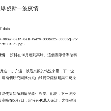
月爆發新一波疫情
 data-
x=0&y=0&sw=0&sh=0&sl=W&fw=800&exp=3600&q=75″
7fc33a6f5.jpg”>
疫情
， 預料在10月達到高峰。這個團隊曾準確料
8月進一步升溫，以最樂觀的情況來看，下一波
。這兩個研究團隊分別由維提亞薩格爾與亞葛拉
可能使這個預測情況產生誤差。他說，下一波疫
高峰在5月7日，當時有40萬人確診，之後確診