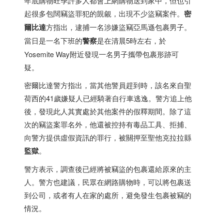
年底購物旺季許多人都會上網購物送到家中，但也引
起很多包闊竊盜罪犯的覬覦，出現不少盜竊案件。
密
爾比達
方指出，逮捕一名涉嫌盜竊亞馬遜包裹男子。
當日是一名下班的
警察
是在清晨5時左右，於
Yosemite Way附近發現一名男子攜帶包裹形跡可
疑。
密爾比達警方指出，當其他警員趕到時，該名來自聖
荷西的41歲嫌疑人已經騎著自行車逃逸。警方追上他
後，發現此人其實處於其他案件的假釋期間。除了這
次的竊盜案罪名外，他還被控持有毒品工具、拒捕、
向警方提供虛假資訊的罪行，被關押至聖他克拉拉縣
監獄
。
警方表示，調查後已經將被竊盜的包裹還給原來的主
人。警方也建議，民眾在網路購物時，可以將包裹送
到公司，或者有人在家的處所，避免發生包裹被竊的
情況。