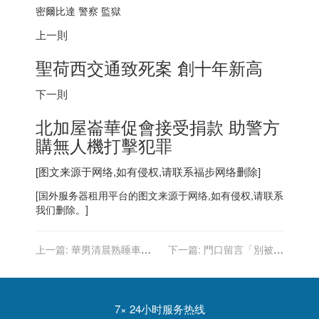
密爾比達 警察 監獄
上一則
聖荷西交通致死案 創十年新高
下一則
北加屋崙華促會接受捐款 助警方
購無人機打擊犯罪
[图文来源于网络,如有侵权,请联系
福步
网络删除]
[
国外服务器
租用平台的图文来源于网络,如有侵权,请联系
我们删除。]
上一篇:
華男清晨熟睡車內
下一篇:
門口留言「別被我
劫匪開門搶錢毆人
老公看到包裹」 送貨員秒懂
完美達陣
7× 24小时服务热线